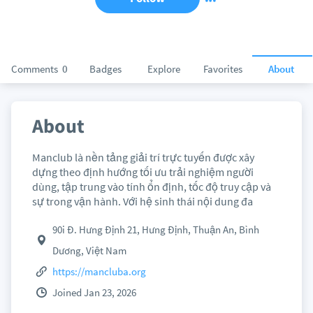
Comments
0
Badges
Explore
Favorites
About
About
Manclub là nền tảng giải trí trực tuyến được xây
dựng theo định hướng tối ưu trải nghiệm người
dùng, tập trung vào tính ổn định, tốc độ truy cập và
sự trong vận hành. Với hệ sinh thái nội dung đa
90i Đ. Hưng Định 21, Hưng Định, Thuận An, Bình
Dương, Việt Nam
https://mancluba.org
Joined Jan 23, 2026