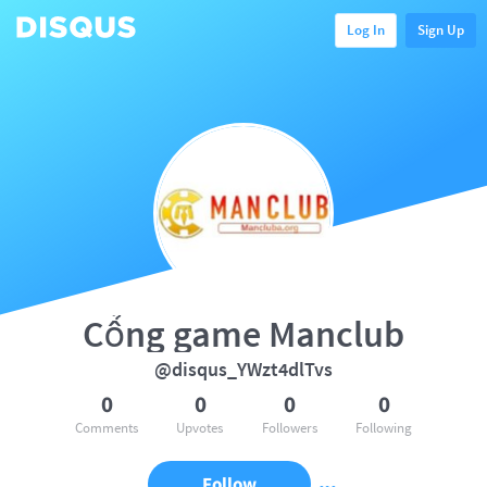
Log In
Sign Up
Cổng game Manclub
@disqus_YWzt4dlTvs
0
0
0
0
Comments
Upvotes
Followers
Following
Follow