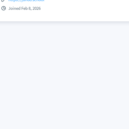
Joined Feb 8, 2026