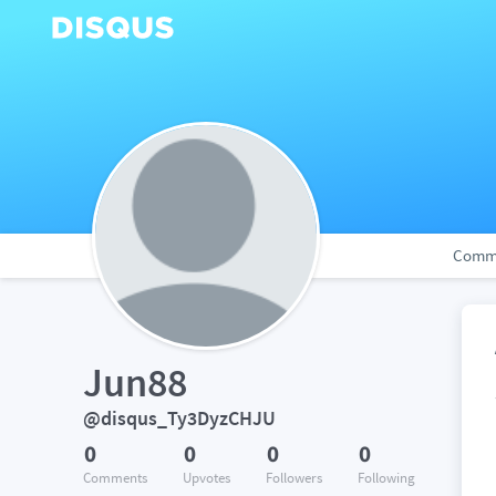
Comm
Jun88
@disqus_Ty3DyzCHJU
0
0
0
0
Comments
Upvotes
Followers
Following