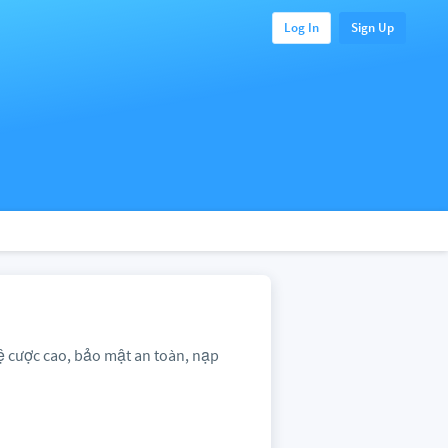
Log In
Sign Up
 lệ cược cao, bảo mật an toàn, nạp