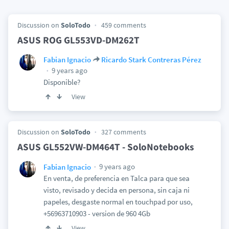
Discussion on
SoloTodo
459 comments
ASUS ROG GL553VD-DM262T
Fabian Ignacio
Ricardo Stark Contreras Pérez
9 years ago
Disponible?
View
Discussion on
SoloTodo
327 comments
ASUS GL552VW-DM464T - SoloNotebooks
9 years ago
Fabian Ignacio
En venta, de preferencia en Talca para que sea
visto, revisado y decida en persona, sin caja ni
papeles, desgaste normal en touchpad por uso,
+56963710903 - version de 960 4Gb
View