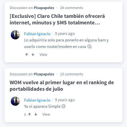
Discussion on
Pisapapeles
26 comments
[Exclusivo] Claro Chile también ofrecerá
internet, minutos y SMS totalmente
…
9 years ago
Fabian Ignacio
Lo adquiriria solo para ponerlo en alguna bam y
usarlo como router/modem en casa 🤔
View
Discussion on
Pisapapeles
15 comments
WOM vuelve al primer lugar en el ranking de
portabilidades de julio
9 years ago
Fabian Ignacio
Ya ni aparece Simple 😥
View
1