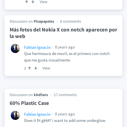
View
Discussion on
Pisapapeles
8 comments
Más fotos del Nokia X con notch aparecen por
la web
8 years ago
Fabian Ignacio
Que hermosura de movil, es el primero con notch
que me gusta visualmente
View
2
Discussion on
kbdfans
17 comments
60% Plastic Case
8 years ago
Fabian Ignacio
Does it fit gk64? i want to add some underglow