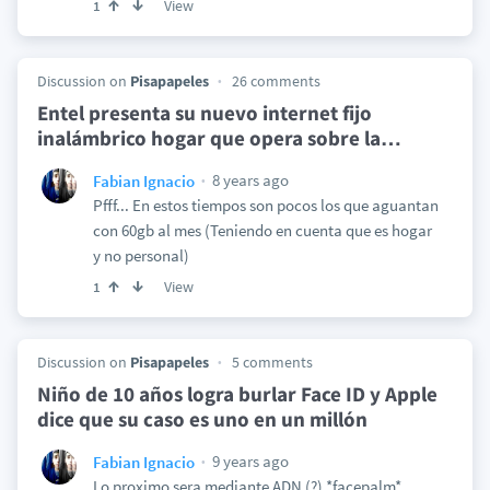
View
1
Discussion on
Pisapapeles
26 comments
Entel presenta su nuevo internet fijo
inalámbrico hogar que opera sobre la
…
8 years ago
Fabian Ignacio
Pfff... En estos tiempos son pocos los que aguantan
con 60gb al mes (Teniendo en cuenta que es hogar
y no personal)
View
1
Discussion on
Pisapapeles
5 comments
Niño de 10 años logra burlar Face ID y Apple
dice que su caso es uno en un millón
9 years ago
Fabian Ignacio
Lo proximo sera mediante ADN (?) *facepalm*