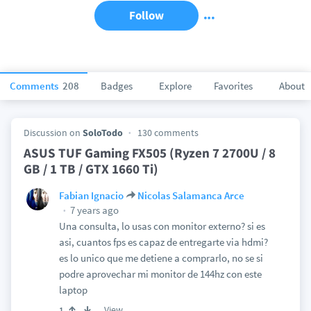
Follow
Comments
208
Badges
Explore
Favorites
About
Discussion on
SoloTodo
130 comments
ASUS TUF Gaming FX505 (Ryzen 7 2700U / 8
GB / 1 TB / GTX 1660 Ti)
Fabian Ignacio
Nicolas Salamanca Arce
7 years ago
Una consulta, lo usas con monitor externo? si es
asi, cuantos fps es capaz de entregarte via hdmi?
es lo unico que me detiene a comprarlo, no se si
podre aprovechar mi monitor de 144hz con este
laptop
View
1