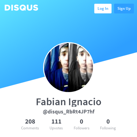
Log In
Sign Up
Fabian Ignacio
@disqus_RbRt4JP7hf
208
111
0
0
Comments
Upvotes
Followers
Following