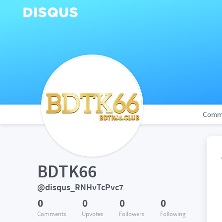
Comm
BDTK66
@disqus_RNHvTcPvc7
0
0
0
0
Comments
Upvotes
Followers
Following