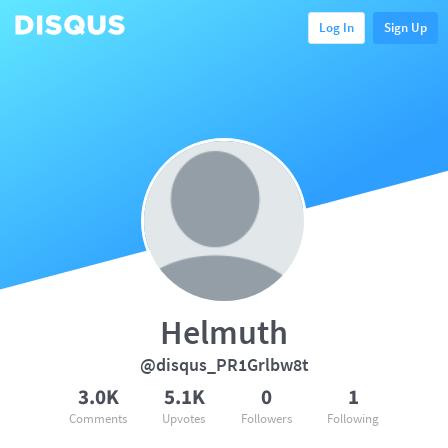
Log In
Sign Up
Helmuth
@disqus_PR1Grlbw8t
3.0K
5.1K
0
1
Comments
Upvotes
Followers
Following