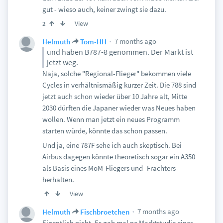
gut - wieso auch, keiner zwingt sie dazu.
View
2
7 months ago
Helmuth
Tom-HH
und haben B787-8 genommen. Der Markt ist
jetzt weg.
Naja, solche "Regional-Flieger" bekommen viele
Cycles in verhältnismäßig kurzer Zeit. Die 788 sind
jetzt auch schon wieder über 10 Jahre alt, Mitte
2030 dürften die Japaner wieder was Neues haben
wollen. Wenn man jetzt ein neues Programm
starten würde, könnte das schon passen.
Und ja, eine 787F sehe ich auch skeptisch. Bei
Airbus dagegen könnte theoretisch sogar ein A350
als Basis eines MoM-Fliegers und -Frachters
herhalten.
View
7 months ago
Helmuth
Fischbroetchen
Eigentlich nicht. Es gab mal ne Marktstudie einer