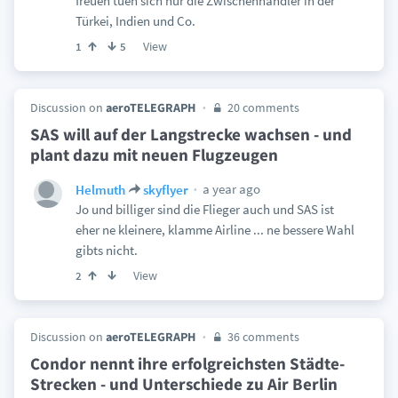
freuen tuen sich nur die Zwischenhändler in der
Türkei, Indien und Co.
View
1
5
Discussion on
aeroTELEGRAPH
20 comments
SAS will auf der Langstrecke wachsen - und
plant dazu mit neuen Flugzeugen
a year ago
Helmuth
skyflyer
Jo und billiger sind die Flieger auch und SAS ist
eher ne kleinere, klamme Airline ... ne bessere Wahl
gibts nicht.
View
2
Discussion on
aeroTELEGRAPH
36 comments
Condor nennt ihre erfolgreichsten Städte-
Strecken - und Unterschiede zu Air Berlin