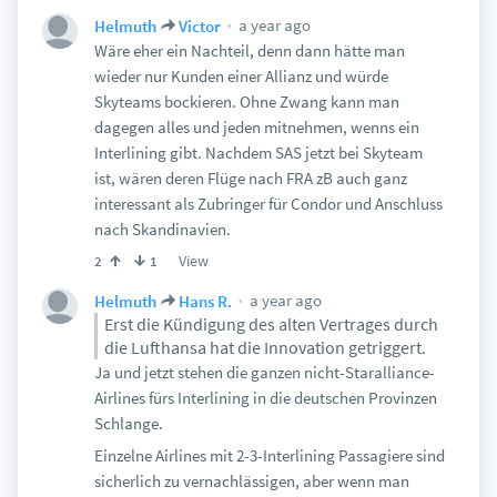
a year ago
Helmuth
Victor
Wäre eher ein Nachteil, denn dann hätte man
wieder nur Kunden einer Allianz und würde
Skyteams bockieren. Ohne Zwang kann man
dagegen alles und jeden mitnehmen, wenns ein
Interlining gibt. Nachdem SAS jetzt bei Skyteam
ist, wären deren Flüge nach FRA zB auch ganz
interessant als Zubringer für Condor und Anschluss
nach Skandinavien.
View
2
1
a year ago
Helmuth
Hans R.
Erst die Kündigung des alten Vertrages durch
die Lufthansa hat die Innovation getriggert.
Ja und jetzt stehen die ganzen nicht-Staralliance-
Airlines fürs Interlining in die deutschen Provinzen
Schlange.
Einzelne Airlines mit 2-3-Interlining Passagiere sind
sicherlich zu vernachlässigen, aber wenn man