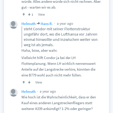
würde. Alles andere würde sich nicht rechnen. Aber
gut - warten wir es ab.
View
1
a year ago
Helmuth
Hans R.
steht Condor mit seiner Flottenstruktur
ungefähr dort, wo die Lufthansa vor Jahren
einmal hinwollte und inzwischen weiter von
weg ist als jemals.
Haha, böse, aber wahr.
Vielleicht hilft Condor ja bei der LH
Flottenplanung. Wenn LH wirklich nennenswert
Anteile auf der Langstrecke verlöre, könnten die
eine B779 wohl auch nicht mehr füllen.
View
a year ago
Helmuth
Wie hoch ist die Wahrscheinlichkeit, dass er den
Kauf eines anderen Langstreckenfliegers statt
weiterer A339 ankündigt? 1-2% oder geringer?