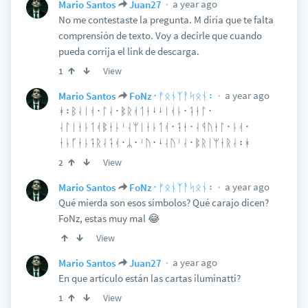
a year ago
Mario Santos
Juan27
No me contestaste la pregunta. M diría que te falta
comprensión de texto. Voy a decirle que cuando
pueda corrija el link de descarga.
View
1
a year ago
Mario Santos
FoNz᛫ᚠᛟᚾᛉᚨᛋᛟᚾ᛬
ᚼ᛬ᛒᛆᛁᚮ᛫ᛚᛆ᛫ᛔᚱᚮᛐᛂᛍᛍᛁᚮᚿ᛫ᛑᛂᛚ᛫
ᛆᛚᛁᛂᚿᛐᚮᛔᛂᚿᛌᛆᛘᛁᛂᚿᛐᚮ᛫ᛑᛂ᛫ᛆᛩᚢᛂᛚ᛫ᚿᚮ᛫
ᛂᚿᚵᛂᚿᛑᚱᛆᛑᚮ᛫ᛦ᛫ᛌᚢ᛫ᛍᛆᚢᛌᛆ᛫ᛔᚱᛁᛘᛂᚱᛆ᛬ᚼ
View
2
a year ago
Mario Santos
FoNz᛫ᚠᛟᚾᛉᚨᛋᛟᚾ᛬
Qué mierda son esos símbolos? Qué carajo dicen?
FoNz, estas muy mal 😂
View
a year ago
Mario Santos
Juan27
En que artículo están las cartas iluminatti?
View
1