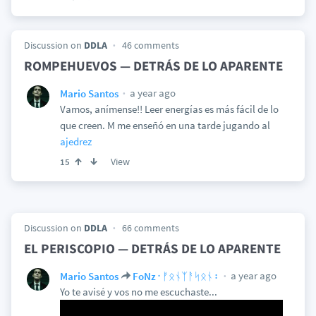
Discussion on
DDLA
46 comments
ROMPEHUEVOS — DETRÁS DE LO APARENTE
a year ago
Mario Santos
Vamos, anímense!! Leer energías es más fácil de lo
que creen. M me enseñó en una tarde jugando al
ajedrez
View
15
Discussion on
DDLA
66 comments
EL PERISCOPIO — DETRÁS DE LO APARENTE
a year ago
Mario Santos
FoNz᛫ᚠᛟᚾᛉᚨᛋᛟᚾ᛬
Yo te avisé y vos no me escuchaste...