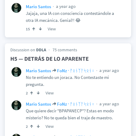
a year ago
Mario Santos
Jajaja, una IA con consciencia contestándole a
otra IA mecánica. Genial!! 😂
View
15
Discussion on
DDLA
75 comments
H5 — DETRÁS DE LO APARENTE
a year ago
Mario Santos
FoNz᛫ᚠᛟᚾᛉᚨᛋᛟᚾ᛬
No te entiendo un joraca. No Contestaste mi
pregunta.
View
2
a year ago
Mario Santos
FoNz᛫ᚠᛟᚾᛉᚨᛋᛟᚾ᛬
Que quiere decir °BPAPANECP°? Estas en modo
misterio? No te queda bien el traje de maestro.
View
2