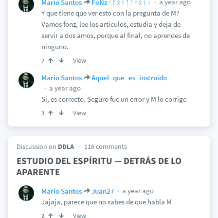
a year ago
Mario Santos
FoNz᛫ᚠᛟᚾᛉᚨᛋᛟᚾ᛬
Y que tiene que ver esto con la pregunta de M?
Vamos fonz, lee los artículos, estudia y deja de
servir a dos amos, porque al final, no aprendes de
ninguno.
View
7
Mario Santos
Aquel_que_es_instruido
a year ago
Si, es correcto. Seguro fue un error y M lo corrige
View
3
Discussion on
DDLA
116 comments
ESTUDIO DEL ESPÍRITU — DETRÁS DE LO
APARENTE
a year ago
Mario Santos
Juan27
Jajaja, parece que no sabes de que habla M
View
2