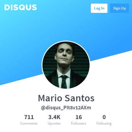
Log In
Sign Up
Mario Santos
@disqus_PIt8v12AXm
711
3.4K
16
0
Comments
Upvotes
Followers
Following