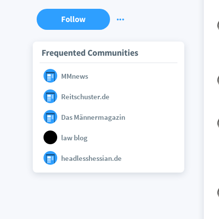
Follow
Frequented Communities
MMnews
Reitschuster.de
Das Männermagazin
law blog
headlesshessian.de