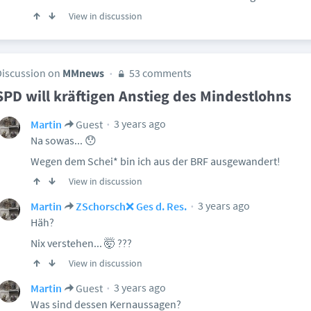
View in discussion
Discussion on
MMnews
53 comments
SPD will kräftigen Anstieg des Mindestlohns
3 years ago
Martin
Guest
Na sowas... 😯
Wegen dem Schei* bin ich aus der BRF ausgewandert!
View in discussion
3 years ago
Martin
ZSchorsch❌ Ges d. Res.
Häh?
Nix verstehen... 🤯 ???
View in discussion
3 years ago
Martin
Guest
Was sind dessen Kernaussagen?