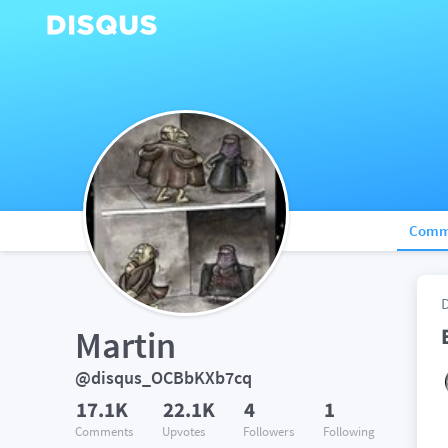
Comm
Martin
@disqus_OCBbKXb7cq
17.1K
22.1K
4
1
Comments
Upvotes
Followers
Following