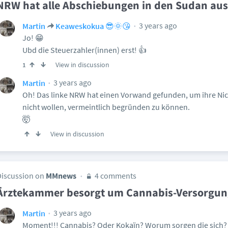
NRW hat alle Abschiebungen in den Sudan aus
3 years ago
Martin
Keaweskokua 😎🌞😘
Jo! 😁
Ubd die Steuerzahler(innen) erst! 👍
View in discussion
1
3 years ago
Martin
Oh! Das linke NRW hat einen Vorwand gefunden, um ihre Nic
nicht wollen, vermeintlich begründen zu können.
🤯
View in discussion
Discussion on
MMnews
4 comments
Ärztekammer besorgt um Cannabis-Versorgun
3 years ago
Martin
Moment!!! Cannabis? Oder Kokaïn? Worum sorgen die sich?