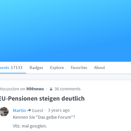
ents
17133
Badges
Explore
Favorites
About
Discussion on
MMnews
36 comments
EU-Pensionen steigen deutlich
3 years ago
Martin
Guest
Kennen Sie "Das gelbe Forum"?
Vllz. mal googlen.