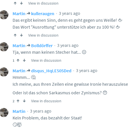
View in discussion
3 years ago
Martin
kulleraugen
Das ergibt keinen Sinn, denn es geht gegen uns Weiße! 🖕
Das Wort "Ausrottung" unterstütze ich aber zu 100 %! 🖕
View in discussion
3 years ago
Martin
Bolldörffer
Tja, wenn man keinen Stecher hat... 😐
View in discussion
1
3 years ago
Martin
disqus_HqLE505Ded
Hmmm... 🤔
Ich meine, aus Ihren Zeilen eine gewisse Ironie herauszulese
Oder ist das schon Sarkasmus oder Zynismus? 😯
View in discussion
2
3 years ago
Martin
Kein Problem, das bezahlt der Staat!
🙄🤯