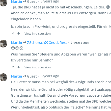
3 years ago
Martin
Guest
Tja, die BRD hat es ja nicht so mit Abschiebungen. Leider. ☹️
Aber ich denke, man sollte zuerst WEFler entsorgen, dann Gr
eingeladen haben.
Ich bin ja so'n Pro-Heini, und progressiv eingestellt: Für ei
View in discussion
3 years ago
Martin
ZSchorsch❌ Ges d. Res.
😯😯😯
Was meinen Sie? Steuern und Abgaben wären "weniger als n
Ich verstehe nur Bahnhof.
View in discussion
3 years ago
Martin
Guest
Ha! Letztere muss man bei Wegfall des Asylgrunds abschieb
Nee, der wirkliche Grund ist der völlig aufgeblähte Staatsapp
Günstlingswirtschaft! Da sind viele Vorsorgungsposten dabe
Und da die Mehrheiten wechseln, stellen mal die SPD welche
Wer unbeliebt ist, also politisch die "falsche" Meinung hat, 