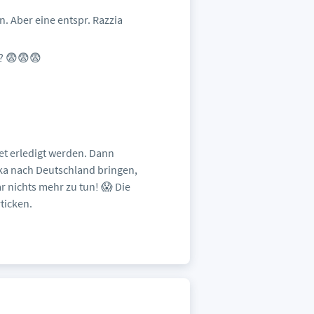
. Aber eine entspr. Razzia
m? 😨😨😨
net erledigt werden. Dann
ika nach Deutschland bringen,
r nichts mehr zu tun! 😱 Die
ticken.