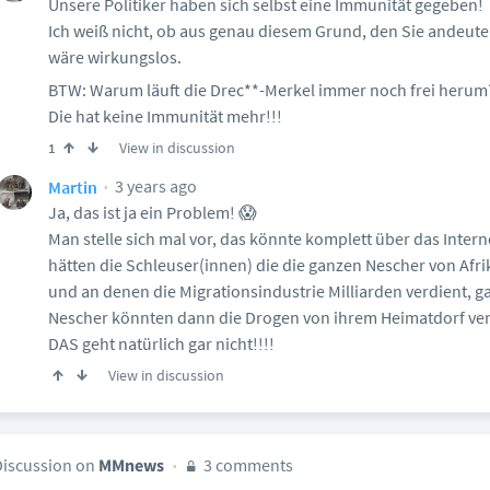
Unsere Politiker haben sich selbst eine Immunität gegeben!
Ich weiß nicht, ob aus genau diesem Grund, den Sie andeuten
wäre wirkungslos.
BTW: Warum läuft die Drec**-Merkel immer noch frei heru
Die hat keine Immunität mehr!!!
View in discussion
1
3 years ago
Martin
Ja, das ist ja ein Problem! 😱
Man stelle sich mal vor, das könnte komplett über das Inter
hätten die Schleuser(innen) die die ganzen Nescher von Afr
und an denen die Migrationsindustrie Milliarden verdient, ga
Nescher könnten dann die Drogen von ihrem Heimatdorf ver
DAS geht natürlich gar nicht!!!!
View in discussion
Discussion on
MMnews
3 comments