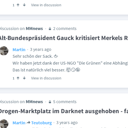
View in discussion
1
Discussion on
MMnews
2 comments
Alt-Bundespräsident Gauck kritisiert Merkels 
3 years ago
Martin
Sehr schön der Sack. 🖕
Wir haben jetzt dank der US-NGO "Die Grünen" eine Abhängi
Das ist natürlich viel besser. 🤯🙄🤪
View in discussion
1
Discussion on
MMnews
5 comments
Drogen-Marktplatz im Darknet ausgehoben - 
3 years ago
Martin
Teutoburg