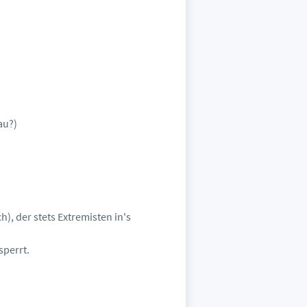
au?)
h), der stets Extremisten in's
sperrt.