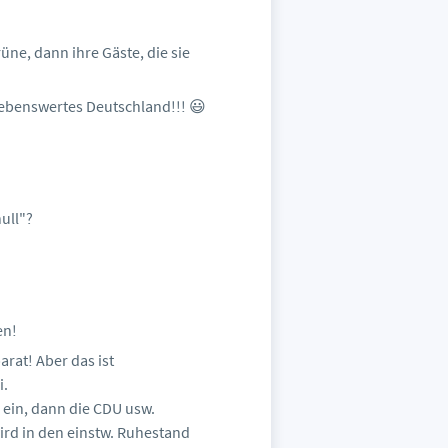
üne, dann ihre Gäste, die sie
n lebenswertes Deutschland!!! 😃
ull"?
en!
arat! Aber das ist
i.
 ein, dann die CDU usw.
wird in den einstw. Ruhestand