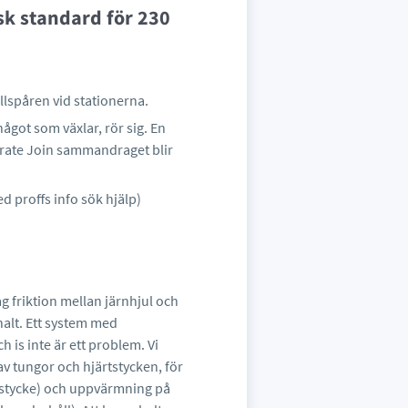
sk standard för 230
lspåren vid stationerna.
något som växlar, rör sig. En
parate Join sammandraget blir
d proffs info sök hjälp)
g friktion mellan järnhjul och
 halt. Ett system med
h is inte är ett problem. Vi
v av tungor och hjärtstycken, för
rtstycke) och uppvärmning på