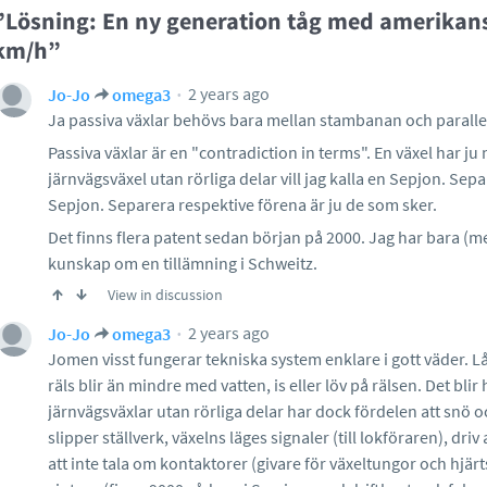
”Lösning: En ny generation tåg med amerikan
km/h”
2 years ago
Jo-Jo
omega3
Ja passiva växlar behövs bara mellan stambanan och parallel
Passiva växlar är en "contradiction in terms". En växel har ju 
järnvägsväxel utan rörliga delar vill jag kalla en Sepjon. Se
Sepjon. Separera respektive förena är ju de som sker.
Det finns flera patent sedan början på 2000. Jag har bara (me
kunskap om en tillämning i Schweitz.
View in discussion
2 years ago
Jo-Jo
omega3
Jomen visst fungerar tekniska system enklare i gott väder. Lå
räls blir än mindre med vatten, is eller löv på rälsen. Det blir
järnvägsväxlar utan rörliga delar har dock fördelen att snö oc
slipper ställverk, växelns läges signaler (till lokföraren), dri
att inte tala om kontaktorer (givare för växeltungor och hjä