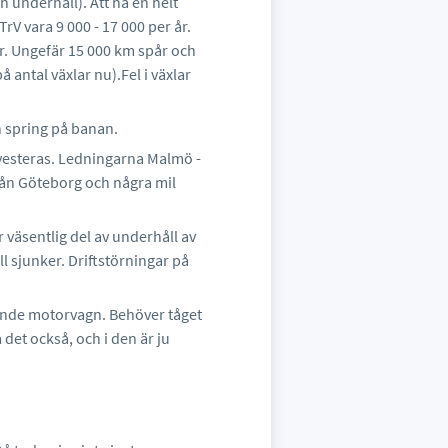
h underhåll). Att ha en helt
rV vara 9 000 - 17 000 per år.
 år. Ungefär 15 000 km spår och
å antal växlar nu).Fel i växlar
h spring på banan.
nvesteras. Ledningarna Malmö -
från Göteborg och några mil
r väsentlig del av underhåll av
l sjunker. Driftstörningar på
utande motorvagn. Behöver tåget
det också, och i den är ju