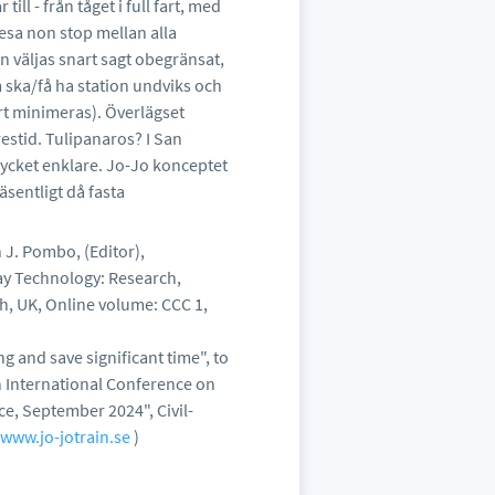
ill - från tåget i full fart, med
resa non stop mellan alla
kan väljas snart sagt obegränsat,
 ska/få ha station undviks och
port minimeras). Överlägset
estid. Tulipanaros? I San
 mycket enklare. Jo-Jo konceptet
äsentligt då fasta
n J. Pombo, (Editor),
ay Technology: Research,
, UK, Online volume: CCC 1,
ng and save significant time", to
h International Conference on
, September 2024", Civil-
/www.jo-jotrain.se
)