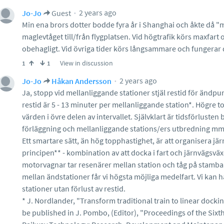
2 years ago
Jo-Jo
Guest
Min ena brors dotter bodde fyra år i Shanghai och åkte då
maglevtåget till/från flygplatsen. Vid högtrafik körs maxfart 
obehagligt. Vid övriga tider körs långsammare och fungerar 
View in discussion
1
1
2 years ago
Jo-Jo
Håkan Andersson
Ja, stopp vid mellanliggande stationer stjäl restid för ändp
restid är 5 - 13 minuter per mellanliggande station*. Högre t
värden i övre delen av intervallet. Självklart är tidsförlust
förläggning och mellanliggande stations/ers utbredning mm
Ett smartare sätt, än hög topphastighet, är att organisera jär
principen** - kombination av att docka i fart och järnvägsväxe
motorvagnar tar resenärer mellan station och tåg på stamba
mellan ändstationer får vi högsta möjliga medelfart. Vi kan 
stationer utan förlust av restid.
* J. Nordlander, "Transform traditional train to linear dockin
be published in J. Pombo, (Editor), "Proceedings of the Sixt