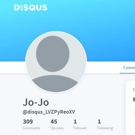
Comm
Jo-Jo
@disqus_LVZPyReoXV
309
45
1
1
Comments
Upvotes
Follower
Following