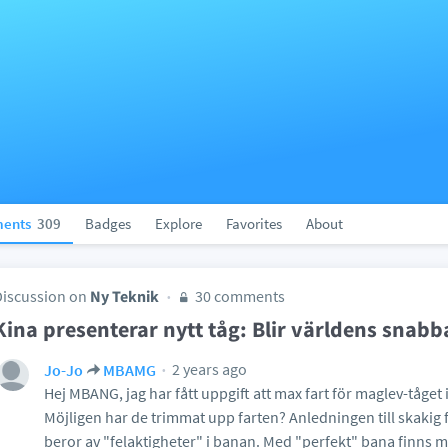
ents
309
Badges
Explore
Favorites
About
Discussion on
Ny Teknik
30 comments
Kina presenterar nytt tåg: Blir världens snabbas
2 years ago
Jo-Jo
MBAMG
Hej MBANG, jag har fått uppgift att max fart för maglev-tåget
Möjligen har de trimmat upp farten? Anledningen till skakig fä
beror av "felaktigheter" i banan. Med "perfekt" bana finns mi