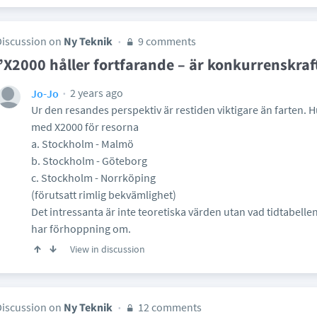
Discussion on
Ny Teknik
9 comments
”X2000 håller fortfarande – är konkurrenskraft
2 years ago
Jo-Jo
Ur den resandes perspektiv är restiden viktigare än farten. 
med X2000 för resorna
a. Stockholm - Malmö
b. Stockholm - Göteborg
c. Stockholm - Norrköping
(förutsatt rimlig bekvämlighet)
Det intressanta är inte teoretiska värden utan vad tidtabellen
har förhoppning om.
View in discussion
Discussion on
Ny Teknik
12 comments