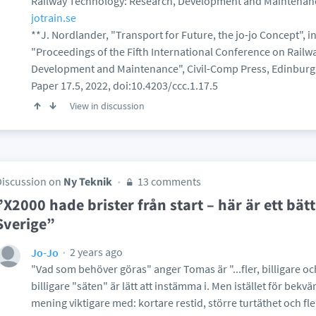
Railway Technology: Research, Development and Maintenance
jotrain.se
**J. Nordlander, "Transport for Future, the jo-jo Concept", in
"Proceedings of the Fifth International Conference on Railw
Development and Maintenance", Civil-Comp Press, Edinburgh
Paper 17.5, 2022, doi:10.4203/ccc.1.17.5
View in discussion
Discussion on
Ny Teknik
13 comments
”X2000 hade brister från start – här är ett bätt
Sverige”
2 years ago
Jo-Jo
"Vad som behöver göras" anger Tomas är "...fler, billigare o
billigare "säten" är lätt att instämma i. Men istället för bekv
mening viktigare med: kortare restid, större turtäthet och fle