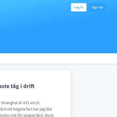
Log In
Sign Up
te tåg i drift
 i Shanghai är 431 km/h.
rd vid högsta fart har jag läst
ndre risk för skakig färd. Dock