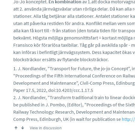
Jo-Jo konceptet.
En kombination
av 1.att docka motorvagnar t
att 2. använda järnvägsväxlar utan rörliga delar. Då kan alla 
stationer. Alla tåg betjänar alla stationer. Antalet stationer 
utan att påverka restiden för andra. Konflikt mellan vem som
alla kan få kort till - från station (den totala tiden för trans
bekvämt. Högsta möjliga genomsnitttsfart = kortast möjliga r
Fransisco kör förarlösa taxibilar. Tåg går på avskilda spår -
kan införas i befintligt järnvägssystem. Dess kapacitet ökas v
blocksträckor ersätts av flytande blocksträckor.
1. J. Nordlander, "Transport for Future, the jo-jo Concept", i
"Proceedings of the Fifth International Conference on Railw
Development and Maintenance", Civil-Comp Press, Edinburgh
Paper 17.5, 2022, doi:10.4203/ccc.1.17.5
2. J. Nordlander, "Transform traditional train to linear docki
be published in J. Pombo, (Editor), "Proceedings of the Sixt
Railway Technology: Research, Development and Maintenance
Comp Press, Edinburgh, UK (in wait for publication se
http:/
View in discussion