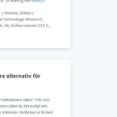
", in waiting see
www.jo-
 J. Pombo, (Editor),
ay Technology: Research,
, UK, Online volume: CCC 1,
re alternativ för
ch bekvämare säten". Fler och
ämare säten är det enligt min
r stationer. Detta kan vi få med