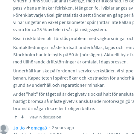
vintern (finns 9000 sådana i Sverige, med driftkostnad, fel oc
passiv bana minskar felrisken. Mängden fel i växlar anges av T
Förenklat varje växel går statistiskt sett sönder en gång per
vi har ungefär en växel per kilometer spår (hittar inte källan p
svara för ca 25 % av felen i vårt järnvägssystem.
Kvar i riskbilden blir förstås problem med vägkorsningar oc
Kontaktledningar måste fortsatt underhållas, lagas och rei
Stockholm har inte bytts på 50 år (hörsägen). Aktuellt byte 
med tillhörande driftstörningar är omtalat i dagspressen.
Underhåll kan ske på fordonen i service verkstäder. Vi slippe
banan. Kapaciteten i spåret ökar och kostnaden för underhål
grund av underhåll och reparationer minskar.
Är det "halt" för tåget så är det givetvis också halt för ansl
hastigt bromsa så måste givetvis anslutande motorvagn göra 
bromsförmågan lika eller troligen bättre.
View in discussion
2 years ago
Jo-Jo
omega3