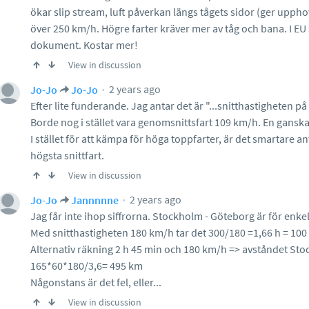
ökar slip stream, luft påverkan längs tågets sidor (ger upphov 
över 250 km/h. Högre farter kräver mer av tåg och bana. I EU s
dokument. Kostar mer!
View in discussion
2 years ago
Jo-Jo
Jo-Jo
Efter lite funderande. Jag antar det är "...snitthastigheten på
Borde nog i stället vara genomsnittsfart 109 km/h. En ganska
I stället för att kämpa för höga toppfarter, är det smartare 
högsta snittfart.
View in discussion
2 years ago
Jo-Jo
Jannnnne
Jag får inte ihop siffrorna. Stockholm - Göteborg är för enkel
Med snitthastigheten 180 km/h tar det 300/180 =1,66 h = 100
Alternativ räkning 2 h 45 min och 180 km/h => avståndet St
165*60*180/3,6= 495 km
Någonstans är det fel, eller...
View in discussion