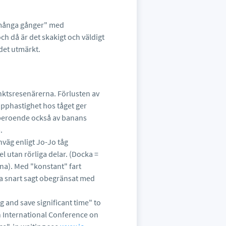
 "många gånger" med
och då är det skakigt och väldigt
det utmärkt.
unktsresenärerna. Förlusten av
opphastighet hos tåget ger
en beroende också av banans
.
nväg enligt Jo-Jo tåg
l utan rörliga delar. (Docka =
na). Med "konstant" fart
ha snart sagt obegränsat med
g and save significant time" to
h International Conference on