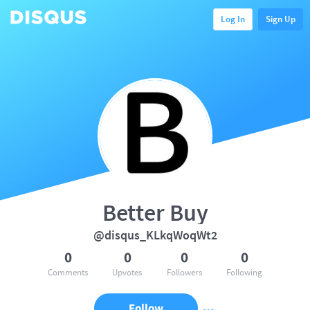
Log In
Sign Up
Better Buy
@disqus_KLkqWoqWt2
0
0
0
0
Comments
Upvotes
Followers
Following
Follow