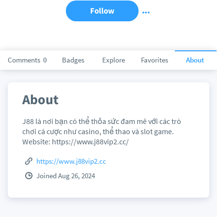
Follow
Comments
0
Badges
Explore
Favorites
About
About
J88 là nơi bạn có thể thỏa sức đam mê với các trò
chơi cá cược như casino, thể thao và slot game.
Website: https://www.j88vip2.cc/
https://www.j88vip2.cc
Joined Aug 26, 2024