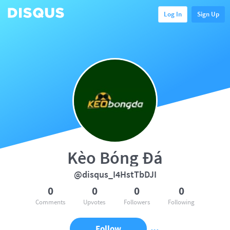
Log In
Sign Up
Kèo Bóng Đá
@disqus_I4HstTbDJI
0
0
0
0
Comments
Upvotes
Followers
Following
Follow