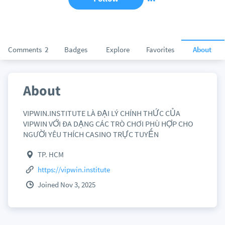
Comments
2
Badges
Explore
Favorites
About
About
VIPWIN.INSTITUTE LÀ ĐẠI LÝ CHÍNH THỨC CỦA
VIPWIN VỚI ĐA DẠNG CÁC TRÒ CHƠI PHÙ HỢP CHO
NGƯỜI YÊU THÍCH CASINO TRỰC TUYẾN
TP. HCM
https://vipwin.institute
Joined Nov 3, 2025