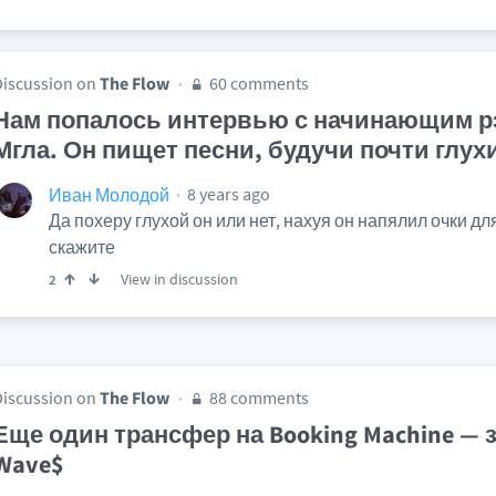
Discussion on
The Flow
60 comments
Нам попалось интервью с начинающим р
Мгла. Он пищет песни, будучи почти глух
8 years ago
Иван Молодой
Да похеру глухой он или нет, нахуя он напялил очки д
скажите
View in discussion
2
Discussion on
The Flow
88 comments
Еще один трансфер на Booking Machine — 
Wave$