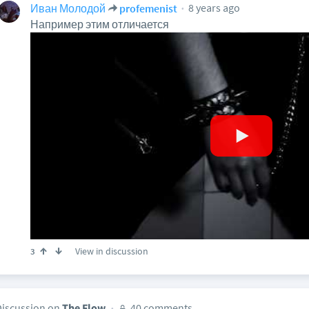
8 years ago
Иван Молодой
profemenist
Например этим отличается
View in discussion
3
Discussion on
The Flow
40 comments