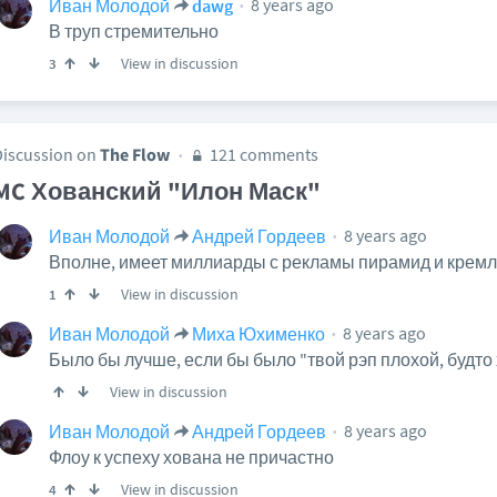
8 years ago
Иван Молодой
dawg
В труп стремительно
View in discussion
3
Discussion on
The Flow
121 comments
MC Хованский "Илон Маск"
8 years ago
Иван Молодой
Андрей Гордеев
Вполне, имеет миллиарды с рекламы пирамид и крем
View in discussion
1
8 years ago
Иван Молодой
Миха Юхименко
Было бы лучше, если бы было "твой рэп плохой, будто
View in discussion
8 years ago
Иван Молодой
Андрей Гордеев
Флоу к успеху хована не причастно
View in discussion
4