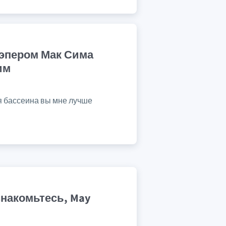
эпером Мак Сима
им
ля бассеина вы мне лучше
знакомьтесь, May