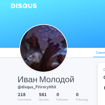
Comm
Иван Молодой
@disqus_FVirnryHhX
218
581
0
0
Comments
Upvotes
Followers
Following