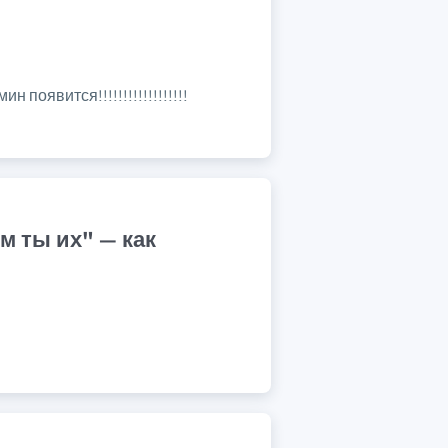
оявится!!!!!!!!!!!!!!!!!!
 ты их​" — как