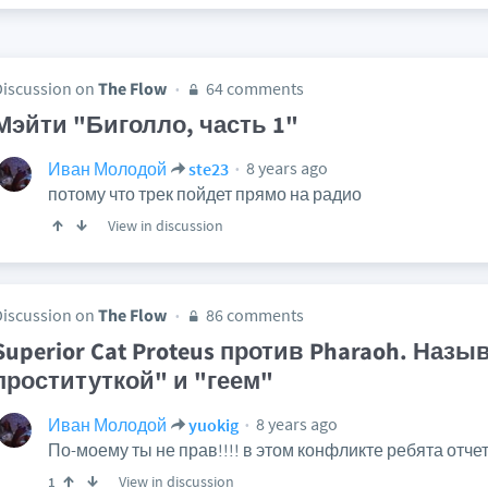
Discussion on
The Flow
64 comments
Мэйти "Биголло, часть 1"
8 years ago
Иван Молодой
ste23
потому что трек пойдет прямо на радио
View in discussion
Discussion on
The Flow
86 comments
Superior Cat Proteus против Pharaoh. Наз
проституткой" и "геем"
8 years ago
Иван Молодой
yuokig
По-моему ты не прав!!!! в этом конфликте ребята отчет
View in discussion
1