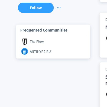
Follow
Frequented Communities
The Flow
ANTIHYPE.RU