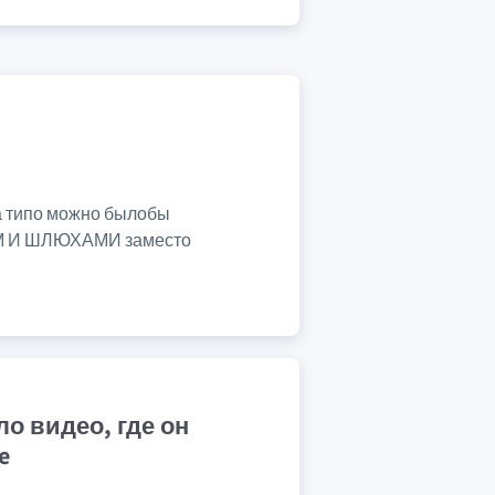
да типо можно былобы
 И ШЛЮХАМИ заместо
о видео, где он
e