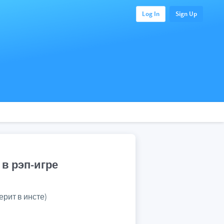
Log In
Sign Up
в рэп-игре
ерит в инсте)