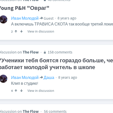
Young P&H "Овраг"
8 years ago
Иван Молодой
Guest
А включишь ТРАВИСА СКОТА так вообще третий локимин п
View in discussion
2
Discussion on
The Flow
158 comments
"Ученики тебя боятся гораздо больше, чем
работает молодой учитель в школе
8 years ago
Иван Молодой
Даша
Клип в студию!
View in discussion
4
Discussion on
The Flow
56 comments