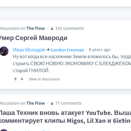
Discussion on
The Flow
191 comments
Умер Сергей Мавроди
8 years ago
Иван Молодой
Gordon Freeman
Ну вот когда все население Земли вложилось бы, тог
строить СВОЮ НОВУЮ ЭКОНОМИКУ С БЛЕКДЖЕКОМ
старой ГНИЛОЙ.
View in discussion
Discussion on
The Flow
77 comments
Паша Техник вновь атакует YouTube. Вышл
комментирует клипы Migos, Lil Xan и 6ix9in