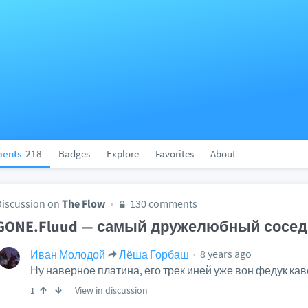
ents
218
Badges
Explore
Favorites
About
Discussion on
The Flow
130 comments
GONE.Fluud — самый дружелюбный сосед 
8 years ago
Иван Молодой
Лёша Горбаш
Ну наверное платина, его трек иней уже вон федук кав
View in discussion
1