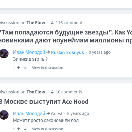
Discussion on
The Flow
116 comments
“Там попадаются будущие звезды”. Как Yo
новинками дают ноунеймам миллионы п
8 years ago
Иван Молодой
RuslanTroknyuk
Зипикид это ты?
View in discussion
1
Discussion on
The Flow
16 comments
В Москве выступит Ace Hood
8 years ago
Иван Молодой
Guest
Может просто сэкономили лол
View in discussion
1