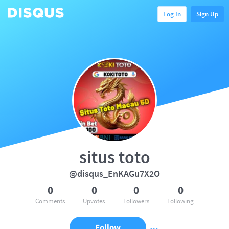
Log In
Sign Up
situs toto
@disqus_EnKAGu7X2O
0
0
0
0
Comments
Upvotes
Followers
Following
Follow