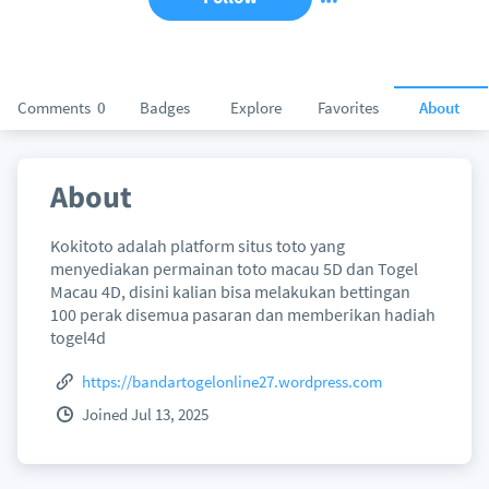
Comments
0
Badges
Explore
Favorites
About
About
Kokitoto adalah platform situs toto yang
menyediakan permainan toto macau 5D dan Togel
Macau 4D, disini kalian bisa melakukan bettingan
100 perak disemua pasaran dan memberikan hadiah
togel4d
https://bandartogelonline27.wordpress.com
Joined Jul 13, 2025