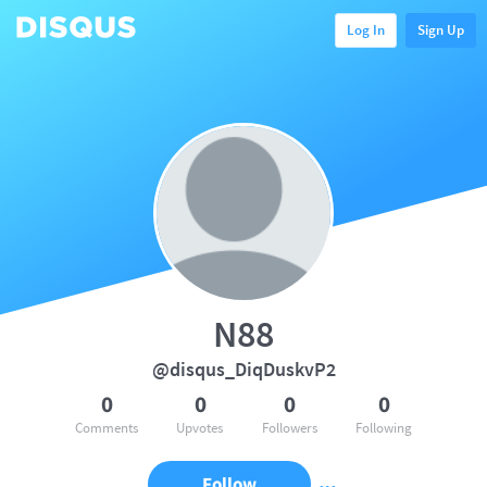
Log In
Sign Up
N88
@disqus_DiqDuskvP2
0
0
0
0
Comments
Upvotes
Followers
Following
Follow