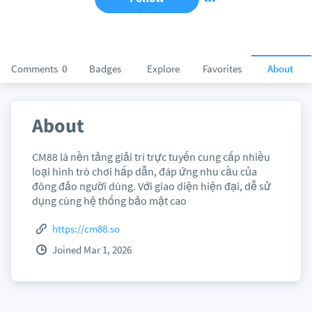
Comments
0
Badges
Explore
Favorites
About
About
CM88 là nền tảng giải trí trực tuyến cung cấp nhiều
loại hình trò chơi hấp dẫn, đáp ứng nhu cầu của
đông đảo người dùng. Với giao diện hiện đại, dễ sử
dụng cùng hệ thống bảo mật cao
https://cm88.so
Joined Mar 1, 2026