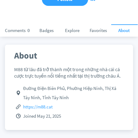
Comments
0
Badges
Explore
Favorites
About
About
M88 từ lâu đã trở thành một trong những nhà cái cá
cược trực tuyến nổi tiếng nhất tại thị trường châu Á.
Đường Điện Biên Phủ, Phường Hiệp Ninh, Thị Xã
Tây Ninh, Tỉnh Tây Ninh
https://m88.cat
Joined May 21, 2025