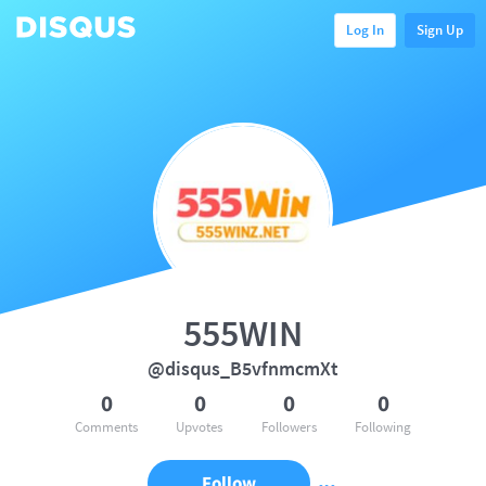
Log In
Sign Up
555WIN
@disqus_B5vfnmcmXt
0
0
0
0
Comments
Upvotes
Followers
Following
Follow