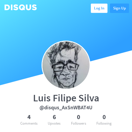
Log In
Sign Up
Luis Filipe Silva
@disqus_AxSnWBAT4U
4
6
0
0
Comments
Upvotes
Followers
Following