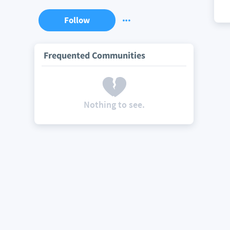
Follow
Frequented Communities
Nothing to see.