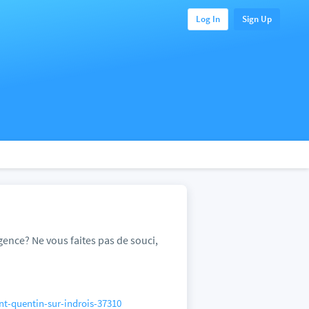
Log In
Sign Up
gence? Ne vous faites pas de souci,
int-quentin-sur-indrois-37310