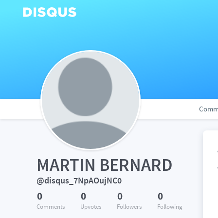
Comm
MARTIN BERNARD
@disqus_7NpAOujNC0
0
0
0
0
Comments
Upvotes
Followers
Following