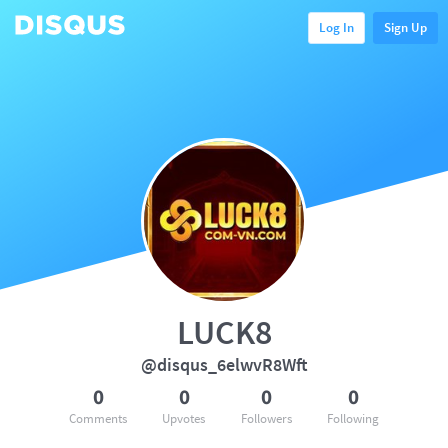
Log In
Sign Up
LUCK8
@disqus_6elwvR8Wft
0
0
0
0
Comments
Upvotes
Followers
Following