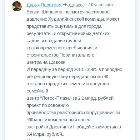
10 years ago
Дарья Паратова
однако,
Враки! Ширшина, несмотря на силовое
давление Худилайненской команды, может
представить ощутимые для города
результаты: и открытие новых детских
садов; и создание группы
кратковременного пребывания; и
строительство Перинатального
центра на 120 коек.
И передачу за период 2013-2014гг. в природно-
рекреционную зону передано около 40
гектаров городских земель; и досугово-
семейный
центр "Лотос-Плаза" за 2,2 млрд. рублей,
проект по освоению
производства реакторного оборудования за
490 млн. и комплексный проект
застройки Древлянки II общей стоимостью в
3,4 млрд. рублей...