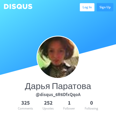
Log In
Sign Up
Дарья Паратова
@disqus_6R6DfxQqoA
325
252
1
0
Comments
Upvotes
Follower
Following