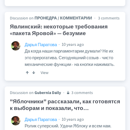
Discussion on
ПРОНЕДРА / КОММЕНТАРИИ
3 comments
Явлинский: некоторые требования
«пакета Яровой» — безумие
10 years ago
Дарья Паратова
Да когда наши парламентарии думали? Не их
это прерогатива. Сегодняшний созыв - чисто
механические функции - на кнопки нажимать.
View
Discussion on
Gubernia Daily
3 comments
"Яблочники" рассказали, как готовятся
к выборам и показали, что
…
10 years ago
Дарья Паратова
Ролик суперский. Удачи Яблоку и всем нам.