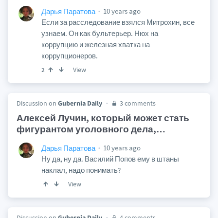
10 years ago
Дарья Паратова
Если за расследование взялся Митрохин, все
узнаем. Он как бультерьер. Нюх на
коррупцию и железная хватка на
коррупционеров.
View
2
Discussion on
Gubernia Daily
3 comments
Алексей Лучин, который может стать
фигурантом уголовного дела,
…
10 years ago
Дарья Паратова
Ну да, ну да. Василий Попов ему в штаны
наклал, надо понимать?
View
Discussion on
Gubernia Daily
4 comments