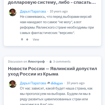
долларовую систему, либо – спасать
…
10 years ago
Дарья Паратова
Не сомневаюсь, что перед выборами версий
нам накидают по самое "не могу", а вот
реформы Явлинского стране необходимы при
самых фантастических "версиях".
View
Discussion on
Апостроф
3 comments
Новости России — Явлинский допустил
уход России из Крыма
10 years ago
Дарья Паратова
didugan
От нас зависит, какой будет наша страна, как
мы проголосуем на выборах. Будем ли мы в
ряду развитых цивилизованных стран или
закатимся в Ази" опу.