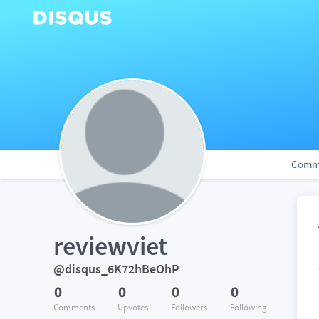
Comm
reviewviet
@disqus_6K72hBeOhP
0
0
0
0
Comments
Upvotes
Followers
Following