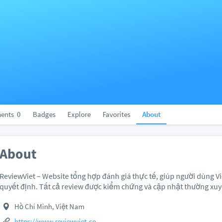
ents
0
Badges
Explore
Favorites
About
About
ReviewViet – Website tổng hợp đánh giá thực tế, giúp người dùng Việ
quyết định. Tất cả review được kiểm chứng và cập nhật thường xu
Hồ Chí Minh, Việt Nam
https://www.reviewviet.co