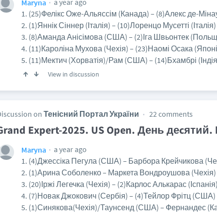
a year ago
Maryna
1. (25)Фелікс Оже-Альяссім (Канада) – (8)Алекс де-Міна
2. (1)Яннік Сіннер (Італія) – (10)Лоренцо Мусетті (Італія)
3. (8)Аманда Анісімова (США) – (2)Іга Швьонтек (Польщ
4. (11)Кароліна Мухова (Чехія) – (23)Наомі Осака (Японі
5. (11)Мектич (Хорватія)/Рам (США) – (14)Бхамбрі (Індія
View in discussion
Discussion on
Тенісний Портал України
22 comments
Grand Expert-2025. US Open. День деcятий.
a year ago
Maryna
1. (4)Джессіка Пегула (США) – Барбора Крейчикова (Чех
2. (1)Арина Соболенко – Маркета Вондроушова (Чехія) 
3. (20)Іржі Легечка (Чехія) – (2)Карлос Алькарас (Іспанія)
4. (7)Новак Джокович (Сербія) – (4)Тейлор Фрітц (США) 
5. (1)Синякова(Чехія)/Таунсенд (США) – Фернандес (К