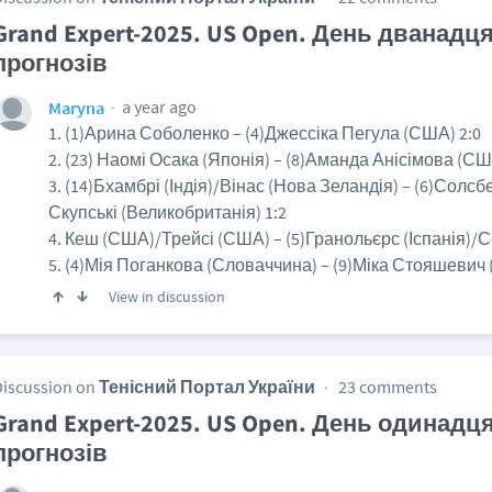
Grand Expert-2025. US Open. День дванадц
прогнозів
a year ago
Maryna
1. (1)Арина Соболенко – (4)Джессіка Пегула (США) 2:0
2. (23) Наомі Осака (Японія) – (8)Аманда Анісімова (СШ
3. (14)Бхамбрі (Індія)/Вінас (Нова Зеландія) – (6)Солсб
Скупські (Великобританія) 1:2
4. Кеш (США)/Трейсі (США) – (5)Гранольєрс (Іспанія)/С
5. (4)Мія Поганкова (Словаччина) – (9)Міка Стояшевич 
View in discussion
Discussion on
Тенісний Портал України
23 comments
Grand Expert-2025. US Open. День одинадц
прогнозів