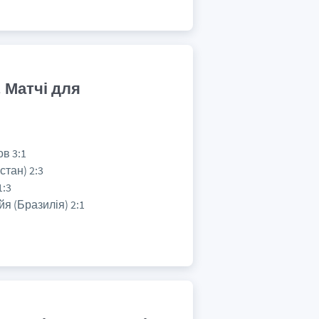
. Матчі для
в 3:1
стан) 2:3
1:3
я (Бразилія) 2:1