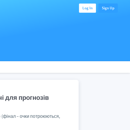
Log In
Sign Up
чі для прогнозів
я) (фінал – очки потроюються,