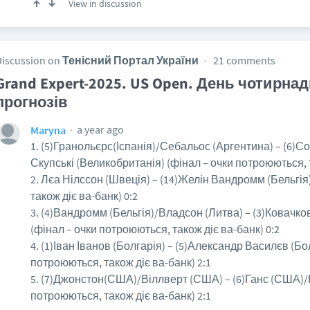
View in discussion
Discussion on
Тенісний Портал України
21 comments
Grand Expert-2025. US Open. День чотирна
прогнозів
a year ago
Maryna
1. (5)Гранольєрс(Іспанія)/Себальос (Аргентина) – (6)С
Скупські (Великобританія) (фінал – очки потроюються, т
2. Лєа Нілссон (Швеція) – (14)Желін Вандромм (Бельгія
також діє ва-банк) 0:2
3. (4)Вандромм (Бельгія)/Владсон (Литва) – (3)Ковачко
(фінал – очки потроюються, також діє ва-банк) 0:2
4. (1)Іван Іванов (Болгарія) – (5)Александр Василєв (Бо
потроюються, також діє ва-банк) 2:1
5. (7)Джонстон(США)/Віллверт (США) – (6)Ганс (США)/
потроюються, також діє ва-банк) 2:1