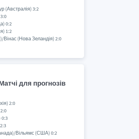
ур (Австралія) 3:2
 3:0
а) 0:2
я) 1:2
)/Вінас (Нова Зеландія) 2:0
 Матчі для прогнозів
ія) 2:0
2:0
 0:3
2:3
анада)/Вільямс (США) 0:2