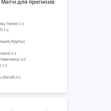
 Матчі для прогнозів
ва (Чехія) 2:1
) 1:2
танія)/Картал
анія) 0:3
Німеччина) 3:0
 1:3
 (Китай) 0:2