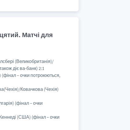
дцятий. Матчі для
олсбері (Великобританія)/
акож діє ва-банк) 2:1
) (фінал – очки потроюються,
ва(Чехія)/Ковачкова (Чехія)
лгарія) (фінал – очки
Кеннеді (США) (фінал – очки