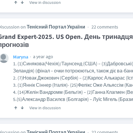
View in discussion
Discussion on
Тенісний Портал України
22 comments
Grand Expert-2025. US Open. День тринадц
прогнозів
a year ago
Maryna
1. (1)Синякова(Чехія)/Таунсенд (США) – (3)Дабровськ
Зеландія) (фінал – очки потроюються, також діє ва-банк
2. (7)Новак Джокович (Сербія) – (2)Карлос Алькарас (Ісп
3. (1)Яннік Сіннер (Італія)- (25)Фелікс Оже Альяссім (Ка
4. (14)Желін Вандромм (Бельгія) – (2)Ганна Клагмен (Ве
5.(5)Александр Василєв (Болгарія) – Луїс Мігель (Бразил
View in discussion
Discussion on
Тенісний Портал України
22 comments