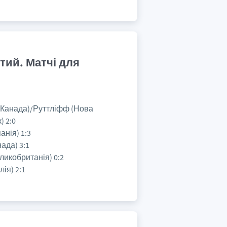
ятий. Матчі для
і(Канада)/Руттліфф (Нова
) 2:0
анія) 1:3
нада) 3:1
ликобританія) 0:2
ія) 2:1