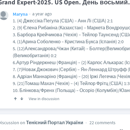
Grand Expert-2025. US Open. День восьмий.
a year ago
Maryna
1. (4) Джессіка Пегула (США) – Анн Лі (США) 2:1
2. (9) Єлена Рибакіна (Казахстан) – Маркета Вондроушо
3. Барбора Крейчикова (Чехія) – Тейлор Таунсенд (США
4. (1)Арина Соболенко – Кристина Букса (Іспанія) 2:0
5. (12)Александрова/Чжан (Китай) – Болтер(Великобри
(Великобританія) 0:2
6.Артур Ріндеркнеш (Франція) – (2) Карлос Алькарас (Ісп
7. (7)Новак Джокович (Сербія) – Ян-Леннард Штруфф (
8. Адріан Маннаріно (Франція) – (20) Іржі Легечка (Чехія)
9. (21)Томаш Махач (Чехія) – (4) Тейлор Фрітц (США) 1:3
10. Блінкова/Френх (Польща) – Осоріо (Колумбія)/Юань
View in discussion
Discussion on
Тенісний Портал України
22 comments