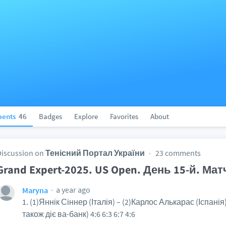
ents
46
Badges
Explore
Favorites
About
Discussion on
Тенісний Портал України
23 comments
Grand Expert-2025. US Open. День 15-й. Мат
a year ago
Maryna
1. (1)Яннік Сіннер (Італія) – (2)Карлос Алькарас (Іспані
також діє ва-банк) 4:6 6:3 6:7 4:6