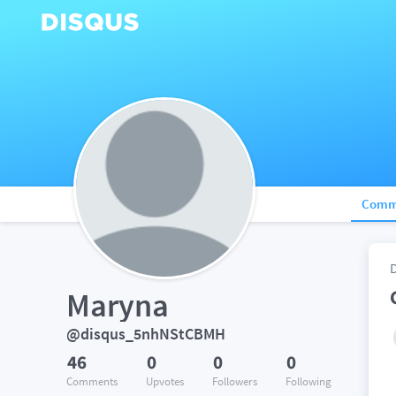
Comm
Maryna
@disqus_5nhNStCBMH
46
0
0
0
Comments
Upvotes
Followers
Following