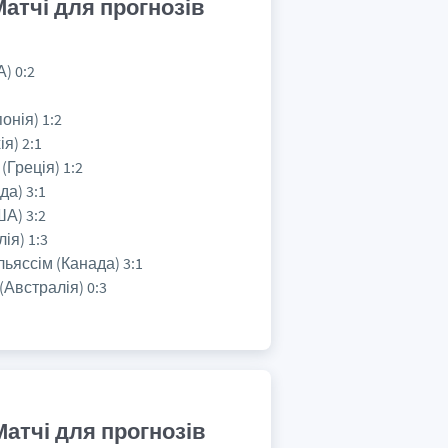
Матчі для прогнозів
) 0:2
онія) 1:2
я) 2:1
(Греція) 1:2
да) 3:1
ША) 3:2
лія) 1:3
льяссім (Канада) 3:1
(Австралія) 0:3
Матчі для прогнозів