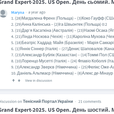
Grand Expert-2025. US Open. День cьомий. 
a year ago
Maryna
1. (28)Магдалена Френх (Польща) – (3)Коко Гауфф (США
2. (29)Анна Калінська – (2)Іга Швьонтек (Польща) 0:2
3. (15)Дар’я Касаткіна (Австралія) – (23)Наомі Осака (Яп
4. (21)Лінда Носкова (Чехія) – (11)Кароліна Мухова (Чехі
5. (18)Беатріс Хаддад- Майя (Бразилія) – Марія Саккарі 
6. (1)Яннік Сіннер (Італія) – (27)Денис Шаповалов (Кана
7. (23)Александр Бублік (Казахстан) – (14)Томмі Пол (С
8. (10)Лоренцо Мусетті (Італія) – (24) Флавіо Коболлі (Іта
9. (3)Александр Зверєв (Німеччина) – (25)Фелікс Оже-А
10. Даніель Альтмаєр (Німеччина) – (8)Алекс де-Мінаур 
View in discussion
Discussion on
Тенісний Портал України
21 comments
Grand Expert-2025. US Open. День шостий. 