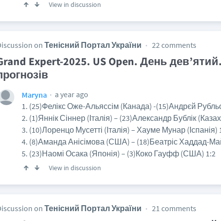
View in discussion
Discussion on
Тенісний Портал України
22 comments
Grand Expert-2025. US Open. День дев’ятий
прогнозів
a year ago
Maryna
1. (25)Фелікс Оже-Альяссім (Канада) -(15)Андрєй Рубльо
2. (1)Яннік Сіннер (Італія) – (23)Александр Бублік (Казах
3. (10)Лоренцо Мусетті (Італія) – Хауме Мунар (Іспанія) 
4. (8)Аманда Анісімова (США) – (18)Беатріс Хаддад-Май
5. (23)Наомі Осака (Японія) – (3)Коко Гауфф (США) 1:2
View in discussion
Discussion on
Тенісний Портал України
21 comments