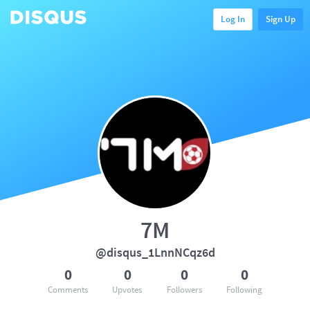
Log In
Sign Up
7M
@disqus_1LnnNCqz6d
0
0
0
0
Comments
Upvotes
Followers
Following