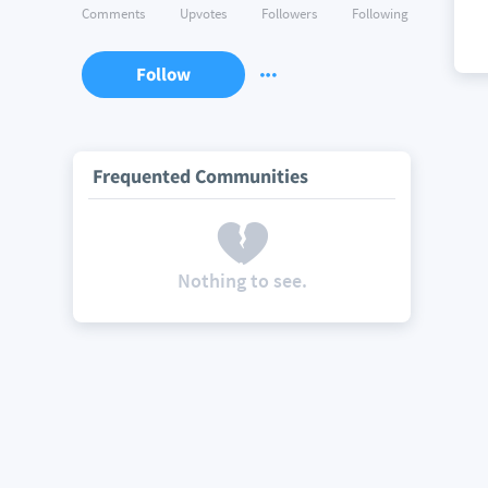
Comments
Upvotes
Followers
Following
Follow
Frequented Communities
Nothing to see.