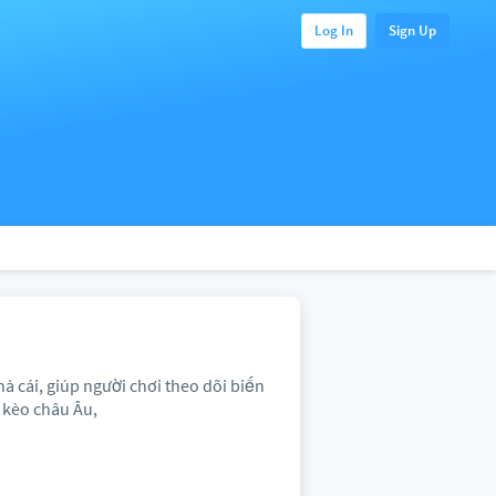
Log In
Sign Up
à cái, giúp người chơi theo dõi biến
 kèo châu Âu,