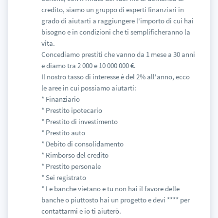
credito, siamo un gruppo di esperti finanziari in
grado di aiutarti a raggiungere l'importo di cui hai
bisogno e in condizioni che ti semplificheranno la
vita.
Concediamo prestiti che vanno da 1 mese a 30 anni
e diamo tra 2 000 e 10 000 000 €.
Il nostro tasso di interesse è del 2% all'anno, ecco
le aree in cui possiamo aiutarti:
* Finanziario
* Prestito ipotecario
* Prestito di investimento
* Prestito auto
* Debito di consolidamento
* Rimborso del credito
* Prestito personale
* Sei registrato
* Le banche vietano e tu non hai il favore delle
banche o piuttosto hai un progetto e devi **** per
contattarmi e io ti aiuterò.