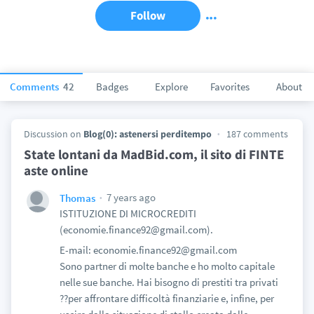
Follow
Comments
42
Badges
Explore
Favorites
About
Discussion on
Blog(0): astenersi perditempo
187 comments
State lontani da MadBid.com, il sito di FINTE
aste online
7 years ago
Thomas
ISTITUZIONE DI MICROCREDITI
(economie.finance92@gmail.com).
E-mail: economie.finance92@gmail.com
Sono partner di molte banche e ho molto capitale
nelle sue banche. Hai bisogno di prestiti tra privati
??per affrontare difficoltà finanziarie e, infine, per