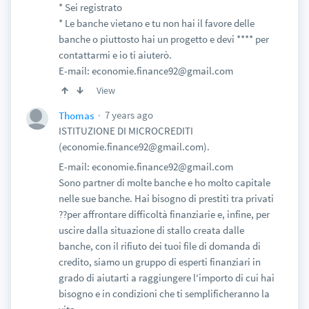
* Sei registrato
* Le banche vietano e tu non hai il favore delle
banche o piuttosto hai un progetto e devi **** per
contattarmi e io ti aiuterò.
E-mail: economie.finance92@gmail.com
View
7 years ago
Thomas
ISTITUZIONE DI MICROCREDITI
(economie.finance92@gmail.com).
E-mail: economie.finance92@gmail.com
Sono partner di molte banche e ho molto capitale
nelle sue banche. Hai bisogno di prestiti tra privati
??per affrontare difficoltà finanziarie e, infine, per
uscire dalla situazione di stallo creata dalle
banche, con il rifiuto dei tuoi file di domanda di
credito, siamo un gruppo di esperti finanziari in
grado di aiutarti a raggiungere l'importo di cui hai
bisogno e in condizioni che ti semplificheranno la