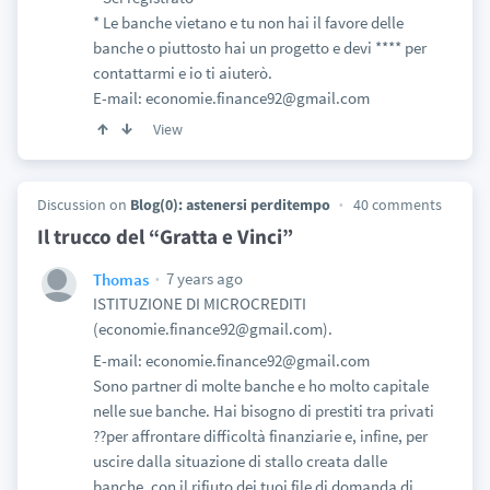
* Le banche vietano e tu non hai il favore delle
banche o piuttosto hai un progetto e devi **** per
contattarmi e io ti aiuterò.
E-mail: economie.finance92@gmail.com
View
Discussion on
Blog(0): astenersi perditempo
40 comments
Il trucco del “Gratta e Vinci”
7 years ago
Thomas
ISTITUZIONE DI MICROCREDITI
(economie.finance92@gmail.com).
E-mail: economie.finance92@gmail.com
Sono partner di molte banche e ho molto capitale
nelle sue banche. Hai bisogno di prestiti tra privati
??per affrontare difficoltà finanziarie e, infine, per
uscire dalla situazione di stallo creata dalle
banche, con il rifiuto dei tuoi file di domanda di