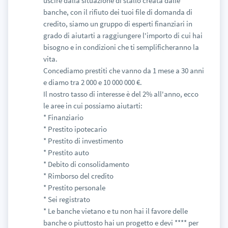
uscire dalla situazione di stallo creata dalle
banche, con il rifiuto dei tuoi file di domanda di
credito, siamo un gruppo di esperti finanziari in
grado di aiutarti a raggiungere l'importo di cui hai
bisogno e in condizioni che ti semplificheranno la
vita.
Concediamo prestiti che vanno da 1 mese a 30 anni
e diamo tra 2 000 e 10 000 000 €.
Il nostro tasso di interesse è del 2% all'anno, ecco
le aree in cui possiamo aiutarti:
* Finanziario
* Prestito ipotecario
* Prestito di investimento
* Prestito auto
* Debito di consolidamento
* Rimborso del credito
* Prestito personale
* Sei registrato
* Le banche vietano e tu non hai il favore delle
banche o piuttosto hai un progetto e devi **** per