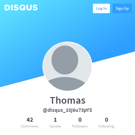
Log In
Sign Up
Thomas
@disqus_10j6u73pYS
42
1
0
0
Comments
Upvote
Followers
Following