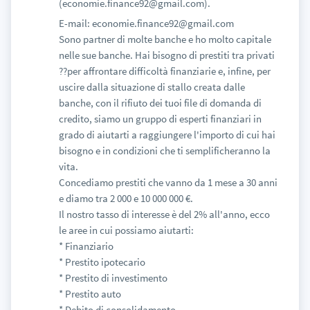
(economie.finance92@gmail.com).
E-mail: economie.finance92@gmail.com
Sono partner di molte banche e ho molto capitale
nelle sue banche. Hai bisogno di prestiti tra privati
??per affrontare difficoltà finanziarie e, infine, per
uscire dalla situazione di stallo creata dalle
banche, con il rifiuto dei tuoi file di domanda di
credito, siamo un gruppo di esperti finanziari in
grado di aiutarti a raggiungere l'importo di cui hai
bisogno e in condizioni che ti semplificheranno la
vita.
Concediamo prestiti che vanno da 1 mese a 30 anni
e diamo tra 2 000 e 10 000 000 €.
Il nostro tasso di interesse è del 2% all'anno, ecco
le aree in cui possiamo aiutarti:
* Finanziario
* Prestito ipotecario
* Prestito di investimento
* Prestito auto
* Debito di consolidamento