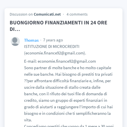
Discussion on
Comunicati.net
4 comments
BUONGIORNO FINANZIAMENTI IN 24 ORE
DI
…
7 years ago
Thomas
ISTITUZIONE DI MICROCREDITI
(economie.finance92@gmail.com).
E-mail: economie.finance92@gmail.com
Sono partner di molte banche e ho molto capitale
nelle sue banche. Hai bisogno di prestiti tra privati
??per affrontare difficoltà finanziarie e, infine, per
uscire dalla situazione di stallo creata dalle
banche, con il rifiuto dei tuoi file di domanda di
credito, siamo un gruppo di esperti finanziari in
grado di aiutarti a raggiungere l'importo di cui hai
bisogno e in condizioni che ti semplificheranno la
vita.
Concediamo prestiti che vanno da 1 mese a 30 anni