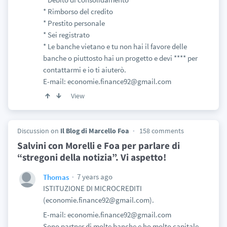
* Rimborso del credito
* Prestito personale
* Sei registrato
* Le banche vietano e tu non hai il favore delle
banche o piuttosto hai un progetto e devi **** per
contattarmi e io ti aiuterò.
E-mail: economie.finance92@gmail.com
View
Discussion on
Il Blog di Marcello Foa
158 comments
Salvini con Morelli e Foa per parlare di
“stregoni della notizia”. Vi aspetto!
7 years ago
Thomas
ISTITUZIONE DI MICROCREDITI
(economie.finance92@gmail.com).
E-mail: economie.finance92@gmail.com
Sono partner di molte banche e ho molto capitale