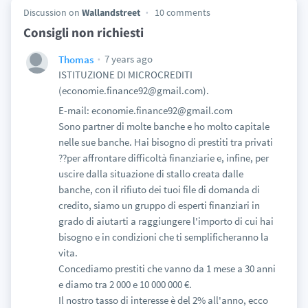
Discussion on
Wallandstreet
10 comments
Consigli non richiesti
7 years ago
Thomas
ISTITUZIONE DI MICROCREDITI
(economie.finance92@gmail.com).
E-mail: economie.finance92@gmail.com
Sono partner di molte banche e ho molto capitale
nelle sue banche. Hai bisogno di prestiti tra privati
??per affrontare difficoltà finanziarie e, infine, per
uscire dalla situazione di stallo creata dalle
banche, con il rifiuto dei tuoi file di domanda di
credito, siamo un gruppo di esperti finanziari in
grado di aiutarti a raggiungere l'importo di cui hai
bisogno e in condizioni che ti semplificheranno la
vita.
Concediamo prestiti che vanno da 1 mese a 30 anni
e diamo tra 2 000 e 10 000 000 €.
Il nostro tasso di interesse è del 2% all'anno, ecco