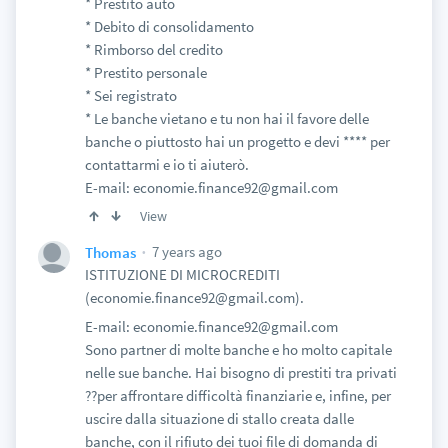
* Prestito auto
* Debito di consolidamento
* Rimborso del credito
* Prestito personale
* Sei registrato
* Le banche vietano e tu non hai il favore delle
banche o piuttosto hai un progetto e devi **** per
contattarmi e io ti aiuterò.
E-mail: economie.finance92@gmail.com
View
7 years ago
Thomas
ISTITUZIONE DI MICROCREDITI
(economie.finance92@gmail.com).
E-mail: economie.finance92@gmail.com
Sono partner di molte banche e ho molto capitale
nelle sue banche. Hai bisogno di prestiti tra privati
??per affrontare difficoltà finanziarie e, infine, per
uscire dalla situazione di stallo creata dalle
banche, con il rifiuto dei tuoi file di domanda di