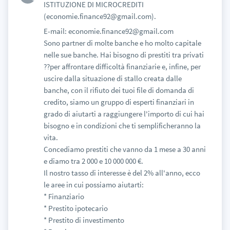
ISTITUZIONE DI MICROCREDITI
(economie.finance92@gmail.com).
E-mail: economie.finance92@gmail.com
Sono partner di molte banche e ho molto capitale
nelle sue banche. Hai bisogno di prestiti tra privati
??per affrontare difficoltà finanziarie e, infine, per
uscire dalla situazione di stallo creata dalle
banche, con il rifiuto dei tuoi file di domanda di
credito, siamo un gruppo di esperti finanziari in
grado di aiutarti a raggiungere l'importo di cui hai
bisogno e in condizioni che ti semplificheranno la
vita.
Concediamo prestiti che vanno da 1 mese a 30 anni
e diamo tra 2 000 e 10 000 000 €.
Il nostro tasso di interesse è del 2% all'anno, ecco
le aree in cui possiamo aiutarti:
* Finanziario
* Prestito ipotecario
* Prestito di investimento