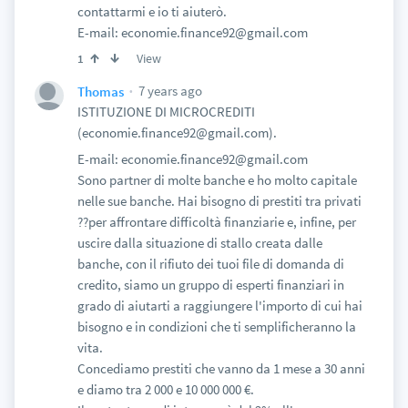
contattarmi e io ti aiuterò.
E-mail: economie.finance92@gmail.com
View
1
7 years ago
Thomas
ISTITUZIONE DI MICROCREDITI
(economie.finance92@gmail.com).
E-mail: economie.finance92@gmail.com
Sono partner di molte banche e ho molto capitale
nelle sue banche. Hai bisogno di prestiti tra privati
??per affrontare difficoltà finanziarie e, infine, per
uscire dalla situazione di stallo creata dalle
banche, con il rifiuto dei tuoi file di domanda di
credito, siamo un gruppo di esperti finanziari in
grado di aiutarti a raggiungere l'importo di cui hai
bisogno e in condizioni che ti semplificheranno la
vita.
Concediamo prestiti che vanno da 1 mese a 30 anni
e diamo tra 2 000 e 10 000 000 €.