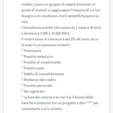
credito, siamo un gruppo di esperti finanziari in
grado di aiutarti a raggiungere l'importo di cui hai
bisogno e in condizioni che ti semplificheranno la
vita.
Concediamo prestiti che vanno da 1 mese a 30 anni
e diamo tra 2 000 e 10 000 000 €.
Il nostro tasso di interesse è del 2% all'anno, ecco
le aree in cui possiamo aiutarti:
* Finanziario
* Prestito ipotecario
* Prestito di investimento
* Prestito auto
* Debito di consolidamento
* Rimborso del credito
* Prestito personale
* Sei registrato
* Le banche vietano e tu non hai il favore delle
banche o piuttosto hai un progetto e devi **** per
contattarmi e io ti aiuterò.