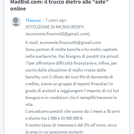
MadBid.com: il trucco dietro alle “aste”
online
7 years ago
Thomas
ISTITUZIONE DI MICROCREDITI
(economie.finance92@gmail.com).
E-mail: economie.finance92@gmail.com
Sono partner di molte banche e ho molto capitale
nelle sue banche. Hai bisogno di prestiti tra privati
??per affrontare difficoltà finanziarie e, infine, per
uscire dalla situazione di stallo creata dalle
banche, con il rifiuto dei tuoi file di domanda di
credito, siamo un gruppo di esperti finanziari in
grado di aiutarti a raggiungere l'importo di cui hai
bisogno e in condizioni che ti semplificheranno la
vita.
Concediamo prestiti che vanno da 1 mese a 30 anni
e diamo tra 2 000 e 10 000 000 €.
Il nostro tasso di interesse è del 2% all'anno, ecco
le aree in cui possiamo aiutarti: