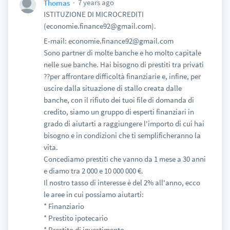
7 years ago
Thomas
ISTITUZIONE DI MICROCREDITI
(economie.finance92@gmail.com).
E-mail: economie.finance92@gmail.com
Sono partner di molte banche e ho molto capitale
nelle sue banche. Hai bisogno di prestiti tra privati
??per affrontare difficoltà finanziarie e, infine, per
uscire dalla situazione di stallo creata dalle
banche, con il rifiuto dei tuoi file di domanda di
credito, siamo un gruppo di esperti finanziari in
grado di aiutarti a raggiungere l'importo di cui hai
bisogno e in condizioni che ti semplificheranno la
vita.
Concediamo prestiti che vanno da 1 mese a 30 anni
e diamo tra 2 000 e 10 000 000 €.
Il nostro tasso di interesse è del 2% all'anno, ecco
le aree in cui possiamo aiutarti:
* Finanziario
* Prestito ipotecario
* Prestito di investimento