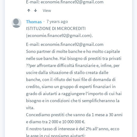
E-mail: economie.finance92@gmail.com
View
7 years ago
Thomas
ISTITUZIONE DI MICROCREDITI
(economie.finance92@gmail.com).
E-mail: economie.finance92@gmail.com
Sono partner di molte banche e ho molto capitale
nelle sue banche. Hai bisogno di prestiti tra privati
??per affrontare difficoltà finanziarie e, infine, per
uscire dalla situazione di stallo creata dalle
banche, con il rifiuto dei tuoi file di domanda di
credito, siamo un gruppo di esperti finanziari in
grado di aiutarti a raggiungere l'importo di cui hai
bisogno e in condizioni che ti semplificheranno la
vita.
Concediamo prestiti che vanno da 1 mese a 30 anni
e diamo tra 2 000 e 10 000 000 €.
Il nostro tasso di interesse è del 2% all'anno, ecco
le aree in cui possiamo aiutarti: