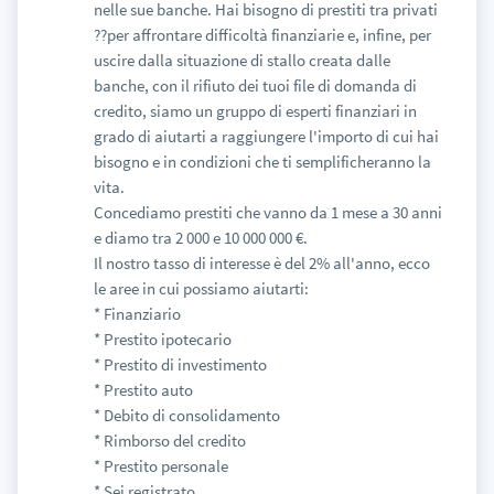
nelle sue banche. Hai bisogno di prestiti tra privati
??per affrontare difficoltà finanziarie e, infine, per
uscire dalla situazione di stallo creata dalle
banche, con il rifiuto dei tuoi file di domanda di
credito, siamo un gruppo di esperti finanziari in
grado di aiutarti a raggiungere l'importo di cui hai
bisogno e in condizioni che ti semplificheranno la
vita.
Concediamo prestiti che vanno da 1 mese a 30 anni
e diamo tra 2 000 e 10 000 000 €.
Il nostro tasso di interesse è del 2% all'anno, ecco
le aree in cui possiamo aiutarti:
* Finanziario
* Prestito ipotecario
* Prestito di investimento
* Prestito auto
* Debito di consolidamento
* Rimborso del credito
* Prestito personale
* Sei registrato