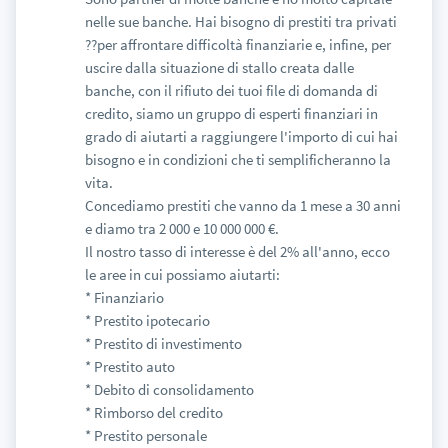
nelle sue banche. Hai bisogno di prestiti tra privati
??per affrontare difficoltà finanziarie e, infine, per
uscire dalla situazione di stallo creata dalle
banche, con il rifiuto dei tuoi file di domanda di
credito, siamo un gruppo di esperti finanziari in
grado di aiutarti a raggiungere l'importo di cui hai
bisogno e in condizioni che ti semplificheranno la
vita.
Concediamo prestiti che vanno da 1 mese a 30 anni
e diamo tra 2 000 e 10 000 000 €.
Il nostro tasso di interesse è del 2% all'anno, ecco
le aree in cui possiamo aiutarti:
* Finanziario
* Prestito ipotecario
* Prestito di investimento
* Prestito auto
* Debito di consolidamento
* Rimborso del credito
* Prestito personale