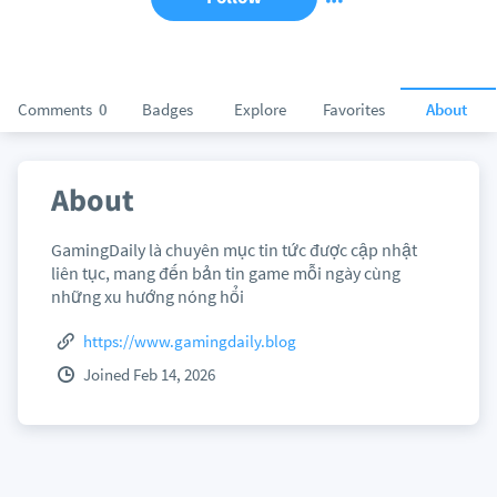
Comments
0
Badges
Explore
Favorites
About
About
GamingDaily là chuyên mục tin tức được cập nhật
liên tục, mang đến bản tin game mỗi ngày cùng
những xu hướng nóng hổi
https://www.gamingdaily.blog
Joined Feb 14, 2026