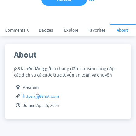
Comments
0
Badges
Explore
Favorites
About
About
j88 là nền tảng giải trí hàng đầu, chuyên cung cấp
các dịch vụ cá cược trực tuyến an toàn và chuyên
Vietnam
https://jj88net.com
Joined Apr 15, 2026