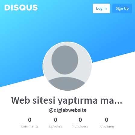
Log In
Sign Up
Web sitesi yaptırma maliyeti
@diglabwebsite
0
0
0
0
Comments
Upvotes
Followers
Following