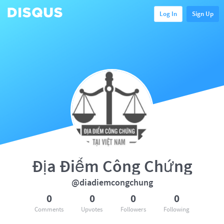
Log In
Sign Up
Địa Điểm Công Chứng
@diadiemcongchung
0
0
0
0
Comments
Upvotes
Followers
Following