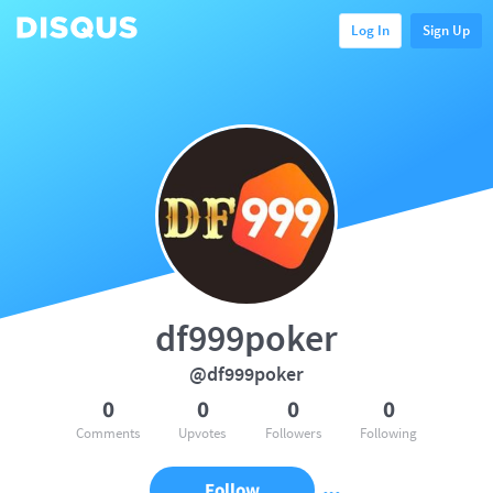
Log In
Sign Up
df999poker
@df999poker
0
0
0
0
Comments
Upvotes
Followers
Following
Follow