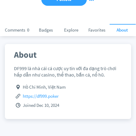
Comments
0
Badges
Explore
Favorites
About
About
DF999 là nhà cái cá cược uy tín với đa dạng trò chơi
hấp dẫn như casino, thể thao, bắn cá, nổ hũ.
Hồ Chí Minh, Việt Nam
https://df999.poker
Joined Dec 10, 2024