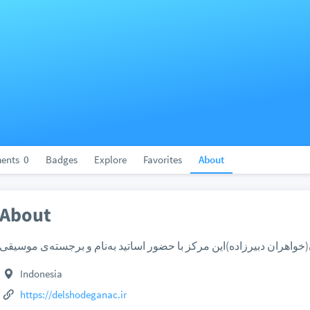
ents
0
Badges
Explore
Favorites
About
About
Indonesia
https://delshodeganac.ir