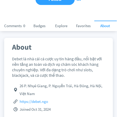
Comments
0
Badges
Explore
Favorites
About
About
Debet là nhà cái cá cược uy tín hàng đầu, nổi bật với
nền tảng an toàn và dịch vụ chăm sóc khách hàng
chuyên nghiệp. Với đa dạng trò chơi như slots,
blackjack, và cá cược thể thao.
26 P. Nhụê Giang, P. Nguyễn Trãi, Hà Đông, Hà Nội,
Việt Nam
https://debet.ngo
Joined Oct 31, 2024