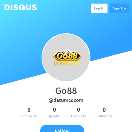
Log In
Sign Up
Go88
@datumcocom
0
0
0
0
Comments
Upvotes
Followers
Following
Follow