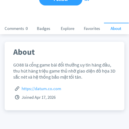
Comments
0
Badges
Explore
Favorites
About
About
GO88 là cổng game bài đổi thưởng uy tín hàng đầu,
thu hút hàng triệu game thủ nhờ giao diện đồ họa 3D
sắc nét và hệ thống bảo mật tối tân.
https://datum.co.com
Joined Apr 17, 2026