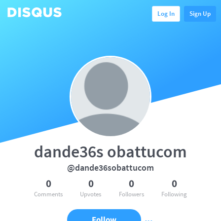
Log In
Sign Up
dande36s obattucom
@dande36sobattucom
0
0
0
0
Comments
Upvotes
Followers
Following
Follow