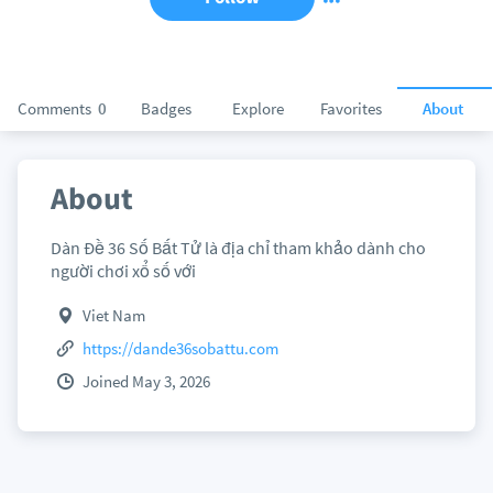
Comments
0
Badges
Explore
Favorites
About
About
Dàn Đề 36 Số Bất Tử là địa chỉ tham khảo dành cho
người chơi xổ số với
Viet Nam
https://dande36sobattu.com
Joined May 3, 2026