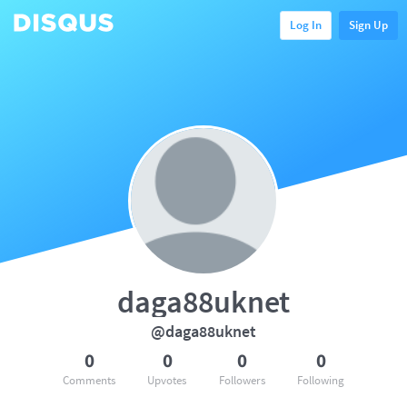
Log In
Sign Up
daga88uknet
@daga88uknet
0
0
0
0
Comments
Upvotes
Followers
Following