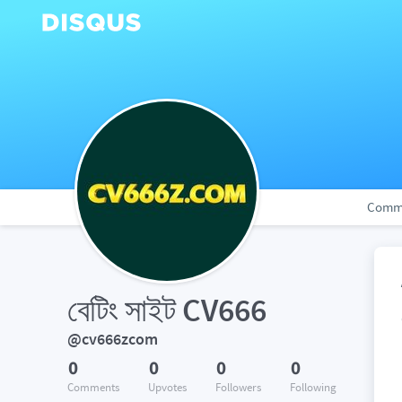
Comm
বেটিং সাইট CV666
@cv666zcom
0
0
0
0
Comments
Upvotes
Followers
Following