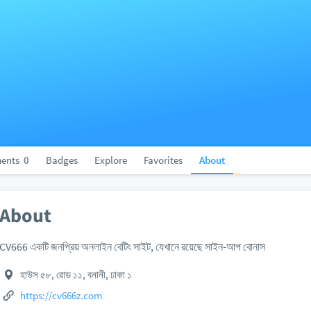
ents
0
Badges
Explore
Favorites
About
About
CV666 একটি জনপ্রিয় অনলাইন বেটিং সাইট, যেখানে রয়েছে সাইন-আপ বোনাস
হাউস ৫৮, রোড ১১, বনানী, ঢাকা ১
https://cv666z.com