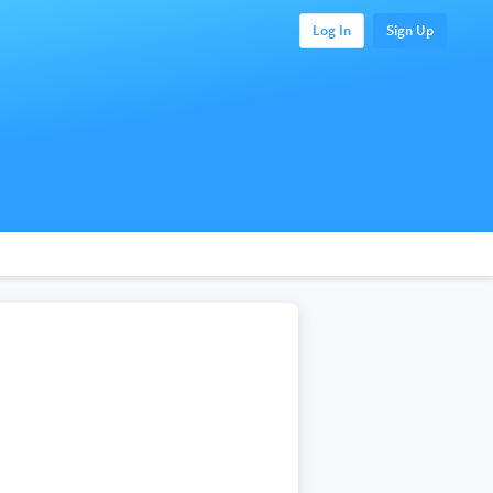
Log In
Sign Up