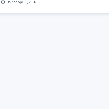
Joined Apr 18, 2026