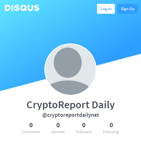
Log In
Sign Up
CryptoReport Daily
@cryptoreportdailynet
0
0
0
0
Comments
Upvotes
Followers
Following