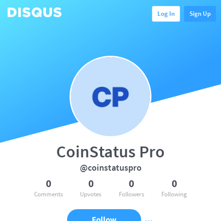
Log In
Sign Up
CoinStatus Pro
@coinstatuspro
0
0
0
0
Comments
Upvotes
Followers
Following
Follow