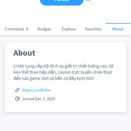
Comments
0
Badges
Explore
Favorites
About
About
CO88 cung cấp bộ dịch vụ giải trí chất lượng cao, từ
kèo thể thao hấp dẫn, casino trực tuyến chân thực
đến các game slot và bắn cá đầy kịch tính.
https://co88.fun
Joined Dec 7, 2025