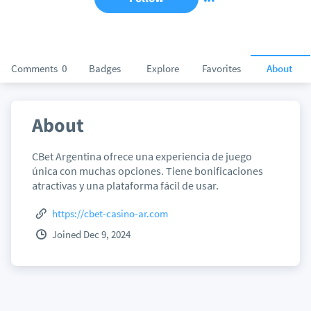
Comments
0
Badges
Explore
Favorites
About
About
CBet Argentina ofrece una experiencia de juego
única con muchas opciones. Tiene bonificaciones
atractivas y una plataforma fácil de usar.
https://cbet-casino-ar.com
Joined Dec 9, 2024