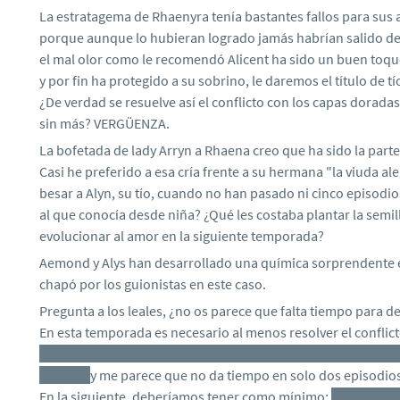
La estratagema de Rhaenyra tenía bastantes fallos para sus 
porque aunque lo hubieran logrado jamás habrían salido de
el mal olor como le recomendó Alicent ha sido un buen toqu
y por fin ha protegido a su sobrino, le daremos el título de tí
¿De verdad se resuelve así el conflicto con los capas dorad
sin más? VERGÜENZA.
La bofetada de lady Arryn a Rhaena creo que ha sido la parte
Casi he preferido a esa cría frente a su hermana "la viuda al
besar a Alyn, su tío, cuando no han pasado ni cinco episodi
al que conocía desde niña? ¿Qué les costaba plantar la semil
evolucionar al amor en la siguiente temporada?
Aemond y Alys han desarrollado una química sorprendente e
chapó por los guionistas en este caso.
Pregunta a los leales, ¿no os parece que falta tiempo para de
En esta temporada es necesario al menos resolver el conflic
traición de las semillas y posiblemente el Ojo de dioses, sal
nuevo,
y me parece que no da tiempo en solo dos episodio
En la siguiente, deberíamos tener como mínimo:
la muerte 