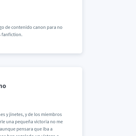
lgo de contenido canon para no
fanfiction.
no
s y jinetes, y de los miembros
darle una pequeña victoria no me
l aunque pensara que iba a