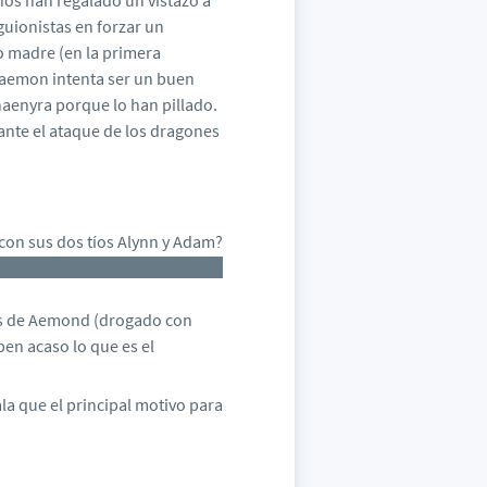
nos han regalado un vistazo a
uionistas en forzar un
o madre (en la primera
Daemon intenta ser un buen
aenyra porque lo han pillado.
nte el ataque de los dragones
con sus dos tíos Alynn y Adam?
am va a ser intentando salvar a
as de Aemond (drogado con
ben acaso lo que es el
a que el principal motivo para