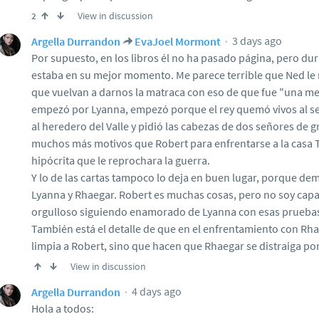
View in discussion
2
3 days ago
Argella Durrandon
EvaJoel Mormont
Por supuesto, en los libros él no ha pasado página, pero dur
estaba en su mejor momento. Me parece terrible que Ned le r
que vuelvan a darnos la matraca con eso de que fue "una men
empezó por Lyanna, empezó porque el rey quemó vivos al señ
al heredero del Valle y pidió las cabezas de dos señores de 
muchos más motivos que Robert para enfrentarse a la casa 
hipócrita que le reprochara la guerra.
Y lo de las cartas tampoco lo deja en buen lugar, porque de
Lyanna y Rhaegar. Robert es muchas cosas, pero no soy capa
orgulloso siguiendo enamorado de Lyanna con esas pruebas,
También está el detalle de que en el enfrentamiento con Rha
limpia a Robert, sino que hacen que Rhaegar se distraiga por
View in discussion
4 days ago
Argella Durrandon
Hola a todos: