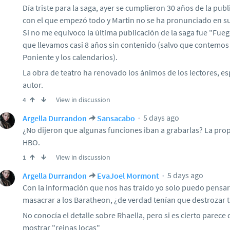
Día triste para la saga, ayer se cumplieron 30 años de la pub
con el que empezó todo y Martin no se ha pronunciado en su
Si no me equivoco la última publicación de la saga fue "Fueg
que llevamos casi 8 años sin contenido (salvo que contemos 
Poniente y los calendarios).
La obra de teatro ha renovado los ánimos de los lectores, e
autor.
View in discussion
4
5 days ago
Argella Durrandon
Sansacabo
¿No dijeron que algunas funciones iban a grabarlas? La prop
HBO.
View in discussion
1
5 days ago
Argella Durrandon
EvaJoel Mormont
Con la información que nos has traído yo solo puedo pensa
masacrar a los Baratheon, ¿de verdad tenían que destrozar 
No conocía el detalle sobre Rhaella, pero si es cierto parece 
mostrar "reinas locas"