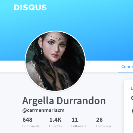
Comm
Argella Durrandon
@carmenmariacm
648
1.4K
11
26
Comments
Upvotes
Followers
Following