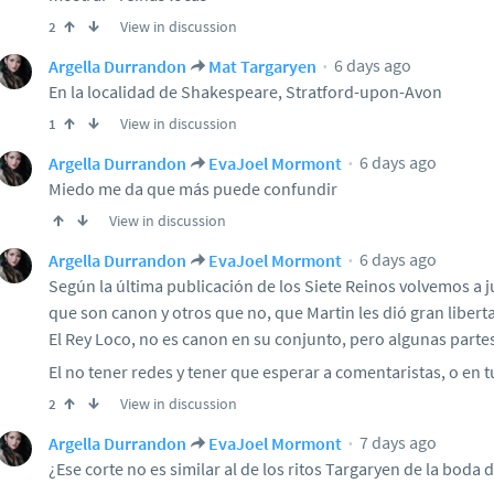
View in discussion
2
6 days ago
Argella Durrandon
Mat Targaryen
En la localidad de Shakespeare, Stratford-upon-Avon
View in discussion
1
6 days ago
Argella Durrandon
EvaJoel Mormont
Miedo me da que más puede confundir
View in discussion
6 days ago
Argella Durrandon
EvaJoel Mormont
Según la última publicación de los Siete Reinos volvemos a j
que son canon y otros que no, que Martin les dió gran libert
El Rey Loco, no es canon en su conjunto, pero algunas partes 
El no tener redes y tener que esperar a comentaristas, o en tu 
View in discussion
2
7 days ago
Argella Durrandon
EvaJoel Mormont
¿Ese corte no es similar al de los ritos Targaryen de la bod