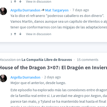
View in discussion
1
7 days ago
Argella Durrandon
Mat Targaryen
Ya lo dice el refranero "poderoso caballero es don dinero".
Vamos Martin, danos aunque sea un capítulo de Vientos o a
tener que conformarnos con las migajas de las adaptaciones 
View in discussion
3
Discussion on
La Compañía Libre de Braavos
15 comments
House of the Dragon 3×07: El Dragón en Invier
2 days ago
Argella Durrandon
Mejor que el anterior, desde luego.
Este episodio ha explorado más las conexiones entre dragone
de la familia real entre sí. La verdad me alegro por Aegon, 
parece tan malo, y Tyland se ha mantenido leal hasta el fina