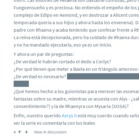
morir. Las visiones de Helaena son bastante confusas, pero 
Fuegoensueño y es preciosa. No entiendo el empeño de los g
complejo de Edipo en Aemond, y en destrozar a Alicent com
temporada quería a sus hijos y ahora hasta los envenena). 
padre con Rhaena y acaba teniendo que confesar frente a Rh
La reina está decepcionada, pero ha cuidado de Rhaena dura
y no ha mandado ejecutarla, eso ya es un inicio.
Y ahora un par de preguntas:
¿De verdad le habrán cortado el dedo a Corlys?
¿Por qué tienen que meter a Baela en un triángulo amoroso 
¿De verdad es necesario?
Mi teoría es que la muerte de Add
Baela.
¿Qué hemos hecho a los guionistas para merecer las escen
fantasías sobre su madre, mientras se acuesta con Alys - ¿sa
consentimiento?) y la de Rhaenyra con Mysaria (SOSA)?
Enfin, nuestro querido
Aerys II
está muy cuerdo cuando señal
ver la serie es comentarla con los leales
View in discussion
4