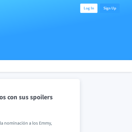
Log In
Sign Up
s con sus spoilers
 la nominación a los Emmy,