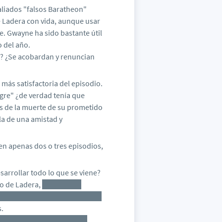
aliados "falsos Baratheon"
 Ladera con vida, aunque usar
e. Gwayne ha sido bastante útil
o del año.
as? ¿Se acobardan y renuncian
 más satisfactoria del episodio.
egre" ¿de verdad tenía que
os de la muerte de su prometido
la de una amistad y
n apenas dos o tres episodios,
sarrollar todo lo que se viene?
to de Ladera,
también la
vo que les de por posponerlo de
s.
de Helaena, la rebelión del