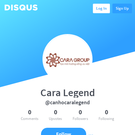
Log In
Sign Up
Cara Legend
@canhocaralegend
0
0
0
0
Comments
Upvotes
Followers
Following
Follow