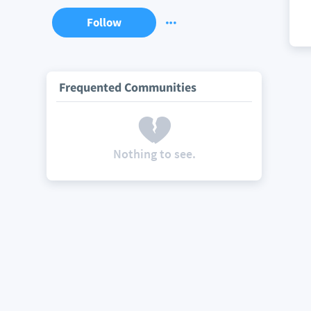
Follow
Frequented Communities
Nothing to see.