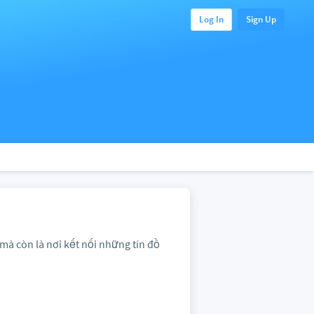
Log In
Sign Up
mà còn là nơi kết nối những tín đồ