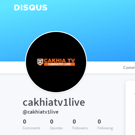
Comm
cakhiatv1live
@cakhiatv1live
0
0
0
0
Comments
Upvotes
Followers
Following