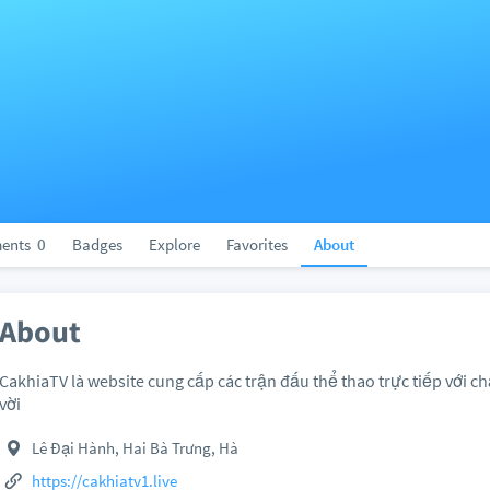
ents
0
Badges
Explore
Favorites
About
About
CakhiaTV là website cung cấp các trận đấu thể thao trực tiếp với c
vời
Lê Đại Hành, Hai Bà Trưng, Hà
https://cakhiatv1.live