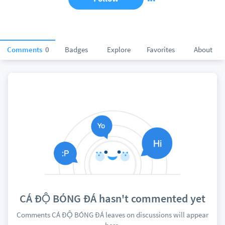
Comments
0
Badges
Explore
Favorites
About
CÁ ĐỘ BÓNG ĐÁ hasn't commented yet
Comments CÁ ĐỘ BÓNG ĐÁ leaves on discussions will appear