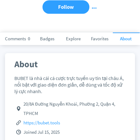
Follow
Comments
0
Badges
Explore
Favorites
About
About
BUBET là nhà cái cá cược trực tuyến uy tín tại châu Á,
nổi bật với giao diện đơn giản, dễ dùng và tốc độ xử
lý cực nhanh.
20/8A Đường Nguyễn Khoái, Phường 2, Quận 4,
TPHCM
https://bubet.tools
Joined Jul 15, 2025