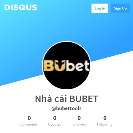
Log In
Sign Up
Nhà cái BUBET
@bubettools
0
0
0
0
Comments
Upvotes
Followers
Following