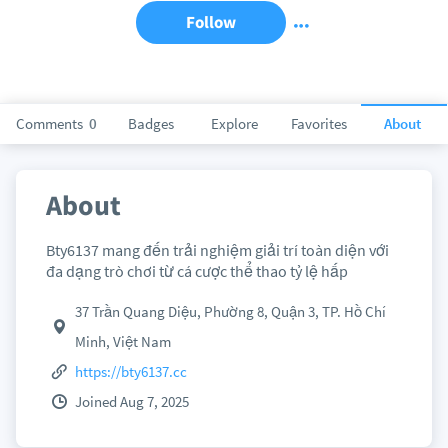
Follow
Comments
0
Badges
Explore
Favorites
About
About
Bty6137 mang đến trải nghiệm giải trí toàn diện với
đa dạng trò chơi từ cá cược thể thao tỷ lệ hấp
37 Trần Quang Diệu, Phường 8, Quận 3, TP. Hồ Chí
Minh, Việt Nam
https://bty6137.cc
Joined Aug 7, 2025